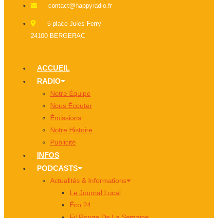
contact@happyradio.fr
5 place Jules Ferry
24100 BERGERAC
ACCUEIL
RADIO
Notre Équipe
Nous Écouter
Émissions
Notre Histoire
Publicité
INFOS
PODCASTS
Actualités & Informations
Le Journal Local
Éco 24
Fil Rouge De La Semaine