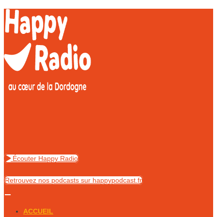
Skip
to
content
Écouter Happy Radio
Retrouvez nos podcasts sur happypodcast.fr
ACCUEIL