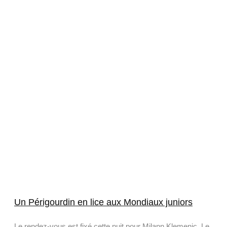
Un Périgourdin en lice aux Mondiaux juniors
Le rendez-vous est fixé cette nuit pour Milann Klemenic. Le