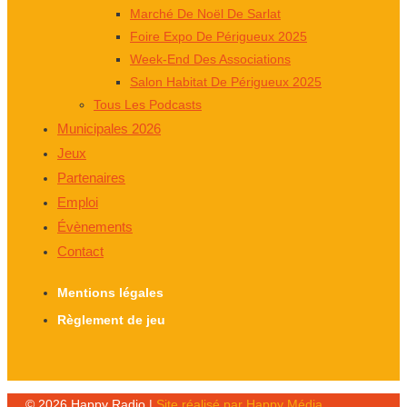
Marché De Noël De Sarlat
Foire Expo De Périgueux 2025
Week-End Des Associations
Salon Habitat De Périgueux 2025
Tous Les Podcasts
Municipales 2026
Jeux
Partenaires
Emploi
Évènements
Contact
Mentions légales
Règlement de jeu
© 2026 Happy Radio |
Site réalisé par Happy Média