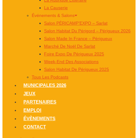
La Causerie
Événements & Salons
Salon PÉRICAMP’EXPO – Sarlat
Salon Habitat Du Périgord – Périgueux 2026
Salon Made In France – Périgueux
Marché De Noël De Sarlat
Foire Expo De Périgueux 2025
Week-End Des Associations
Salon Habitat De Périgueux 2025
Tous Les Podcasts
MUNICIPALES 2026
JEUX
PARTENAIRES
EMPLOI
ÉVÈNEMENTS
CONTACT