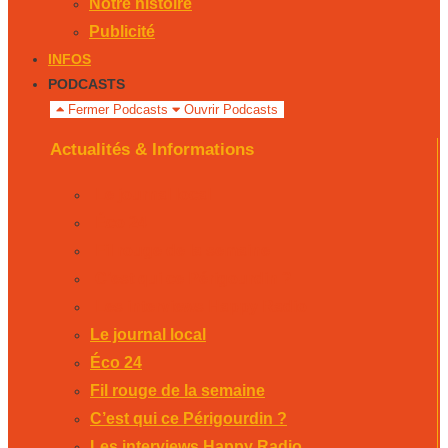
Notre histoire
Publicité
INFOS
PODCASTS
Fermer Podcasts
Ouvrir Podcasts
Actualités & Informations
Le journal local
Éco 24
Fil rouge de la semaine
C’est qui ce Périgourdin ?
Les interviews Happy Radio
Le journal local
Éco 24
Fil rouge de la semaine
C’est qui ce Périgourdin ?
Les interviews Happy Radio