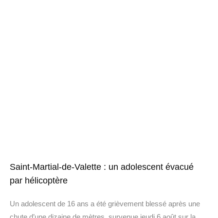
Saint-Martial-de-Valette : un adolescent évacué
par hélicoptère
Un adolescent de 16 ans a été grièvement blessé après une
chute d’une dizaine de mètres, survenue jeudi 6 août sur la