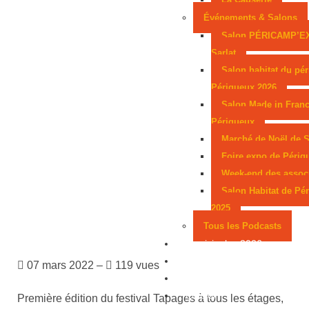
Événements & Salons
Salon PÉRICAMP’E
Sarlat
Salon habitat du pér
Périgueux 2026
Salon Made in Franc
Périgueux
Marché de Noël de S
Foire expo de Périg
Week-end des assoc
Salon Habitat de Pé
2025
Tous les Podcasts
Municipales 2026
Jeux
07 mars 2022 –
119 vues
Partenaires
Emploi
Première édition du festival Tapages à tous les étages,