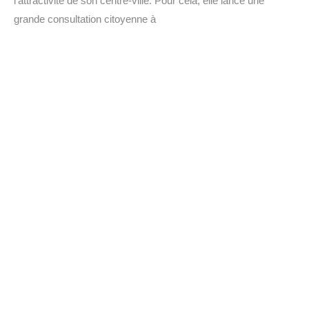
l’attractivité de son centre-ville. Pour cela, elle lance une
grande consultation citoyenne à