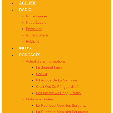
ACCUEIL
RADIO
Notre Équipe
Nous Écouter
Émissions
Notre Histoire
Publicité
INFOS
PODCASTS
Actualités & Informations
Le Journal Local
Éco 24
Fil Rouge De La Semaine
C’est Qui Ce Périgourdin ?
Les Interviews Happy Radio
Mobilité & Sorties
La Rubrique Mobilités Bergerac
La Rubrique Mobilités Périgueux