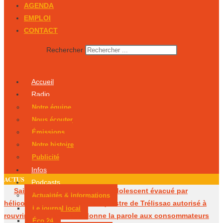
AGENDA
EMPLOI
CONTACT
Rechercher
Accueil
Radio
Notre équipe
Nous écouter
Émissions
Notre histoire
Publicité
Infos
ACTUS
Podcasts
Saint-Martial-de-Valette : un adolescent évacué par
Actualités & Informations
hélicoptère
Le centre équestre de Trélissac autorisé à
Le journal local
rouvrir
Périgueux donne la parole aux consommateurs
Éco 24