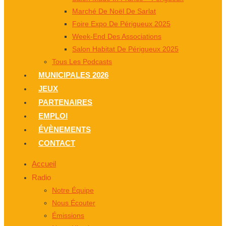
Marché De Noël De Sarlat
Foire Expo De Périgueux 2025
Week-End Des Associations
Salon Habitat De Périgueux 2025
Tous Les Podcasts
MUNICIPALES 2026
JEUX
PARTENAIRES
EMPLOI
ÉVÈNEMENTS
CONTACT
Accueil
Radio
Notre Équipe
Nous Écouter
Émissions