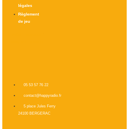
légales
Règlement
de jeu
X-twitter
Facebook-f
Instagram
Linkedin
05 53 57 76 22
contact@happyradio.fr
5 place Jules Ferry
24100 BERGERAC