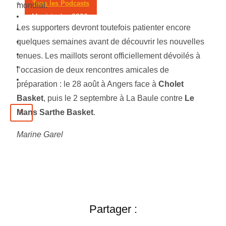
Tous les Podcasts
mondial.
Municipales 2026
Les supporters devront toutefois patienter encore
Jeux
quelques semaines avant de découvrir les nouvelles
Partenaires
Emploi
tenues. Les maillots seront officiellement dévoilés à
Évènements
l’occasion de deux rencontres amicales de
Contact
préparation : le 28 août à Angers face à
Cholet
Basket
, puis le 2 septembre à La Baule contre
Le
Mans Sarthe Basket
.
X
Marine Garel
Partager :