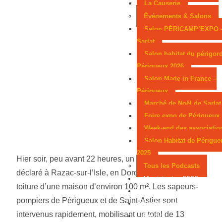
La Causerie
Événements & Salons
Salon PÉRICAMP’EXPO 
Sarlat
Salon habitat du périgor
Périgueux 2026
Salon Made in France –
Périgueux
Marché de Noël de Sarlat
Foire expo de Périgueux
Week-end des associatio
Salon Habitat de Périgue
2025
Hier soir, peu avant 22 heures, un incendie s’est
Tous les Podcasts
déclaré à Razac-sur-l’Isle, en Dordogne, ravageant la
Municipales 2026
toiture d’une maison d’environ 100 m². Les sapeurs-
Jeux
pompiers de Périgueux et de Saint-Astier sont
Partenaires
intervenus rapidement, mobilisant un total de 13
Emploi