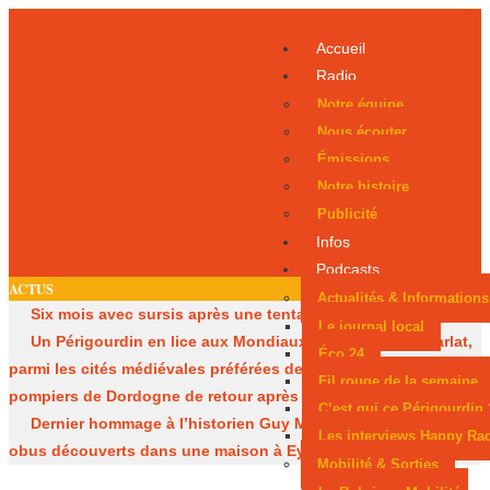
Accueil
Radio
Notre équipe
Nous écouter
Émissions
Notre histoire
Publicité
Infos
Podcasts
ACTUS
Actualités & Informations
Six mois avec sursis après une tentative d’incendie
Le journal local
Un Périgourdin en lice aux Mondiaux juniors
Sarlat,
Éco 24
parmi les cités médiévales préférées des Français
Les
Fil rouge de la semaine
pompiers de Dordogne de retour après les méga-feux
C’est qui ce Périgourdin 
Dernier hommage à l’historien Guy Mandon
Des
Les interviews Happy Ra
obus découverts dans une maison à Eymet
Mobilité & Sorties