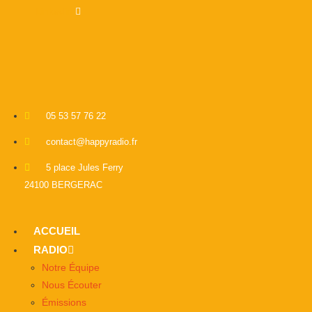
Linkedin
05 53 57 76 22
contact@happyradio.fr
5 place Jules Ferry
24100 BERGERAC
ACCUEIL
RADIO
Notre Équipe
Nous Écouter
Émissions