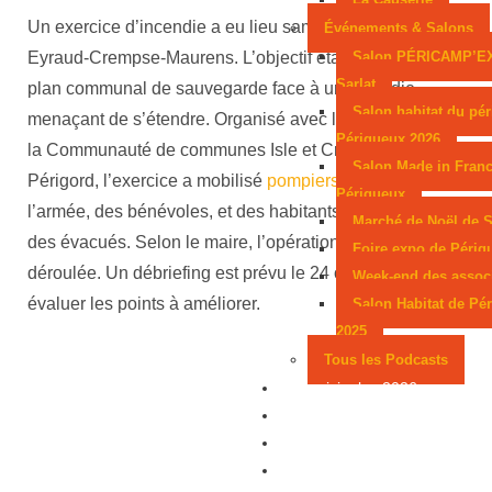
Un exercice d’incendie a eu lieu samedi 18 octobre à
Événements & Salons
Salon PÉRICAMP’E
Eyraud-Crempse-Maurens. L’objectif était de tester le
Sarlat
plan communal de sauvegarde face à un incendie
Salon habitat du pér
menaçant de s’étendre. Organisé avec la préfecture et
Périgueux 2026
la Communauté de communes Isle et Crempse en
Salon Made in Franc
Périgord, l’exercice a mobilisé
pompiers
, gendarmes,
Périgueux
l’armée, des bénévoles, et des habitants ont joué le rôle
Marché de Noël de S
des évacués. Selon le maire, l’opération s’est bien
Foire expo de Périg
déroulée. Un débriefing est prévu le 24 octobre pour
Week-end des assoc
évaluer les points à améliorer.
Salon Habitat de Pé
2025
Tous les Podcasts
Municipales 2026
Jeux
Partenaires
Emploi