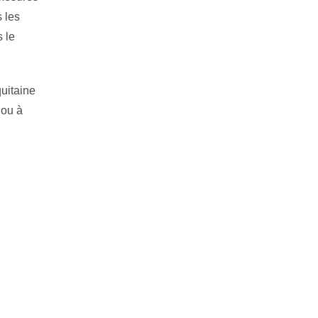
s les
 le
uitaine
 ou à