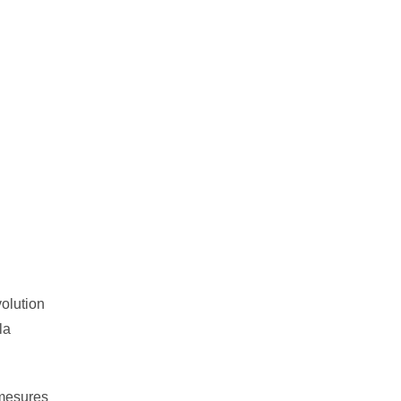
olution
la
 mesures