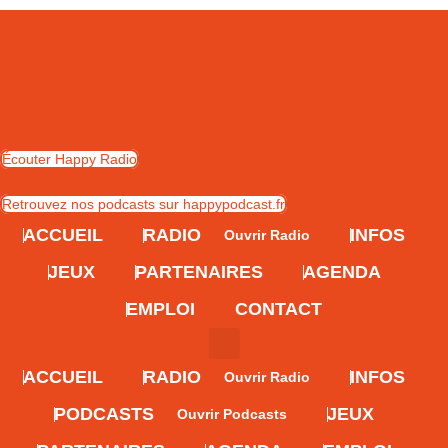
Skip
to
content
Écouter Happy Radio
Retrouvez nos podcasts sur happypodcast.fr
ACCUEIL
RADIO
INFOS
Ouvrir Radio
JEUX
PARTENAIRES
AGENDA
EMPLOI
CONTACT
ACCUEIL
RADIO
INFOS
Ouvrir Radio
PODCASTS
JEUX
Ouvrir Podcasts