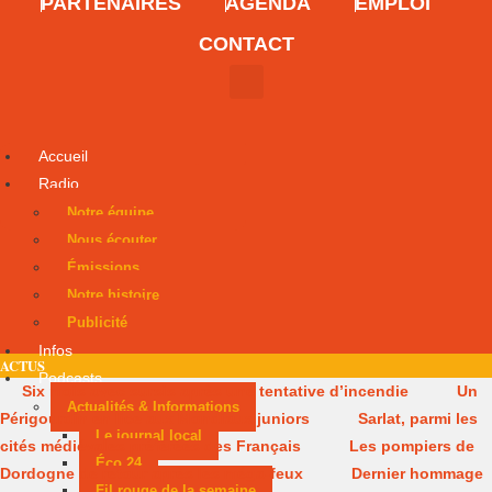
PARTENAIRES
AGENDA
EMPLOI
CONTACT
Accueil
Radio
Notre équipe
Nous écouter
Émissions
Notre histoire
Publicité
Infos
ACTUS
Podcasts
Six mois avec sursis après une tentative d’incendie
Un
Actualités & Informations
Périgourdin en lice aux Mondiaux juniors
Sarlat, parmi les
Le journal local
cités médiévales préférées des Français
Les pompiers de
Éco 24
Dordogne de retour après les méga-feux
Dernier hommage
Fil rouge de la semaine