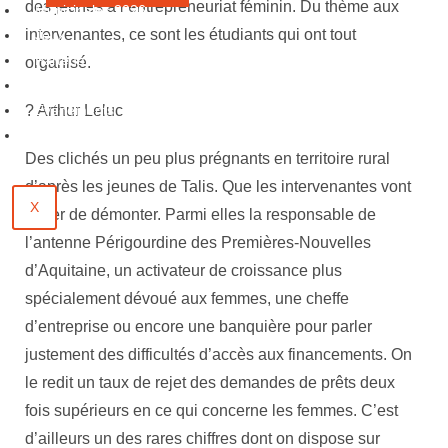
des jeunes à l’entrepreneuriat féminin. Du thème aux
Municipales 2026
intervenantes, ce sont les étudiants qui ont tout
Jeux
Partenaires
organisé.
Emploi
Évènements
? Arthur Leluc
Contact
Des clichés un peu plus prégnants en territoire rural
d’après les jeunes de Talis. Que les intervenantes vont
X
tenter de démonter. Parmi elles la responsable de
l’antenne Périgourdine des Premières-Nouvelles
d’Aquitaine, un activateur de croissance plus
spécialement dévoué aux femmes, une cheffe
d’entreprise ou encore une banquière pour parler
justement des difficultés d’accès aux financements. On
le redit un taux de rejet des demandes de prêts deux
fois supérieurs en ce qui concerne les femmes. C’est
d’ailleurs un des rares chiffres dont on dispose sur