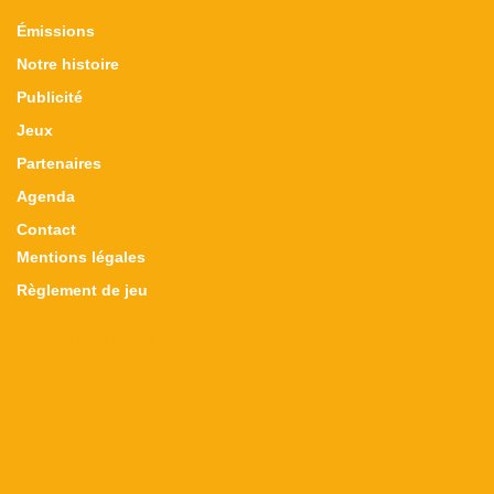
Émissions
Notre histoire
Publicité
Jeux
Partenaires
Agenda
Contact
Mentions légales
Règlement de jeu
Facebook-
X-
Instagram
Linkedin
twitter
f