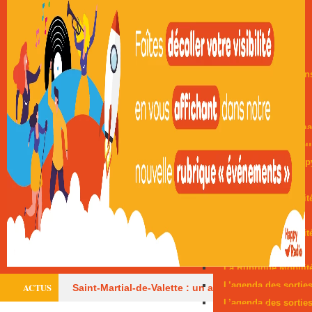
Notre histoire
Publicité
Infos
Podcasts
Actualités & Information
Le journal local
Éco 24
Fil rouge de la sema
C’est qui ce Périgou
Les interviews Happ
Mobilité & Sorties
La Rubrique Mobilit
Bergerac
La Rubrique Mobilit
Périgueux
La Rubrique Mobilité
L’agenda des sortie
ACTUS
Saint-Martial-de-Valette : un adolescent évacué
L’agenda des sortie