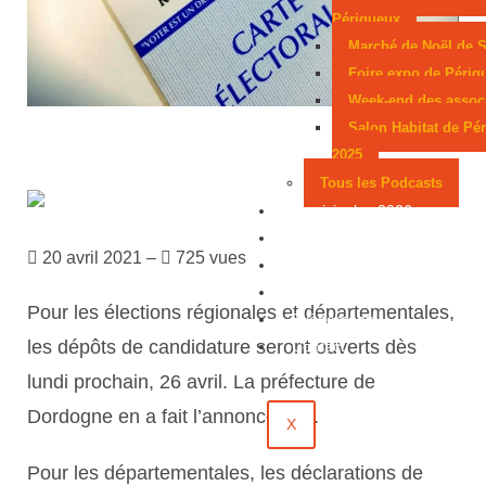
Périgueux
Marché de Noël de S
Foire expo de Périg
Week-end des assoc
Salon Habitat de Pé
2025
Tous les Podcasts
Municipales 2026
Jeux
20 avril 2021 –
725 vues
Partenaires
Emploi
Pour les élections régionales et départementales,
Évènements
l
es dépôts de candidature seront ouverts dès
Contact
lundi prochain, 26 avril. La préfectur
e de
Dordogne en a fait l’annonce hier.
X
Pour les départementales, les déclarations de