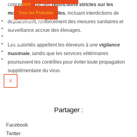
concernées par des
restrictions strictes sur les
2025
Tous les Podcasts
mouvements de volailles
, incluant interdictions de
Municipales 2026
déplacement, renforcement des mesures sanitaires et
Jeux
surveillance accrue des élevages.
Partenaires
Emploi
Les autorités appellent les éleveurs à une
vigilance
Évènements
maximale
, tandis que les services vétérinaires
Contact
poursuivent les contrôles pour éviter toute propagation
supplémentaire du virus.
X
Partager :
Facebook
Twitter