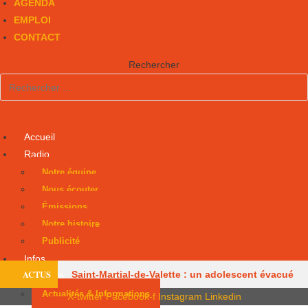
AGENDA
EMPLOI
CONTACT
Rechercher
Accueil
Radio
Notre équipe
Nous écouter
Émissions
Notre histoire
Publicité
Infos
ACTUS
Saint-Martial-de-Valette : un adolescent évacué
Podcasts
Actualités & Informations
X-twitter
Facebook-f
Instagram
Linkedin
par hélicoptère
Le centre équestre de Trélissac