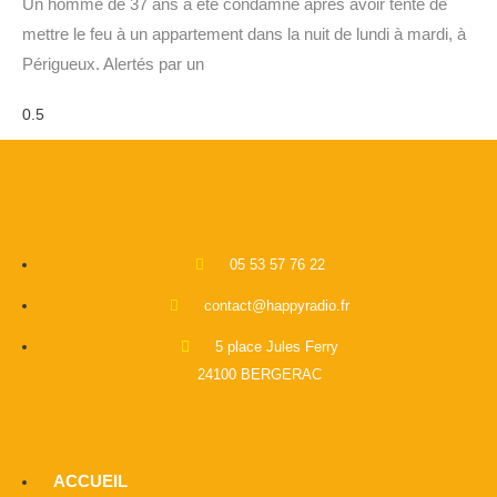
Un homme de 37 ans a été condamné après avoir tenté de
mettre le feu à un appartement dans la nuit de lundi à mardi, à
Périgueux. Alertés par un
05 53 57 76 22
contact@happyradio.fr
5 place Jules Ferry
24100 BERGERAC
ACCUEIL