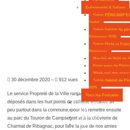
Événements & Salons
Salon PÉRICAMP’E
Sarlat
Salon habitat du pér
Périgueux 2026
Salon Made in Franc
Périgueux
Marché de Noël de S
Foire expo de Périg
Week-end des assoc
30 décembre 2020 –
912 vues
Salon Habitat de Pé
2025
Le service Propreté de la Ville ramassera les résineux
Tous les Podcasts
déposés dans les huit points de collecte installés un
Municipales 2026
peu partout dans la commune, pour les remettre ensuite
Jeux
Partenaires
au parc du Touron de Campsegret et à la chèvrerie de
Emploi
Charmat de Ribagnac, pour faire la joie de nos amies