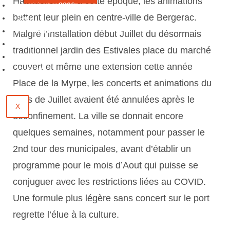
Habituellement à cette époque, les animations
Municipales 2026
battent leur plein en centre-ville de Bergerac.
Jeux
Partenaires
Malgré l’installation début Juillet du désormais
Emploi
traditionnel jardin des Estivales place du marché
Évènements
couvert et même une extension cette année
Contact
Place de la Myrpe, les concerts et animations du
mois de Juillet avaient été annulées après le
X
déconfinement. La ville se donnait encore
quelques semaines, notamment pour passer le
2nd tour des municipales, avant d’établir un
programme pour le mois d’Aout qui puisse se
conjuguer avec les restrictions liées au COVID.
Une formule plus légère sans concert sur le port
regrette l’élue à la culture.