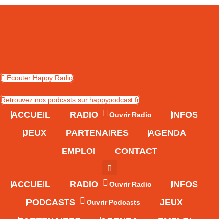
Skip
to
content
Écouter Happy Radio
Retrouvez nos podcasts sur happypodcast.fr
ACCUEIL
RADIO
INFOS
Ouvrir Radio
JEUX
PARTENAIRES
AGENDA
EMPLOI
CONTACT
ACCUEIL
RADIO
INFOS
Ouvrir Radio
PODCASTS
JEUX
Ouvrir Podcasts