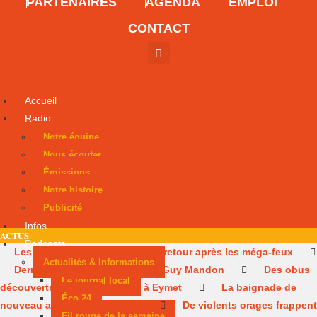
PARTENAIRES
AGENDA
EMPLOI
CONTACT
Accueil
Radio
Notre équipe
Nous écouter
Émissions
Notre histoire
Publicité
Infos
ACTUS
Podcasts
Les pompiers de Dordogne de retour après les méga-feux
Actualités & Informations
Dernier hommage à l’historien Guy Mandon
Des obus
Le journal local
découverts dans une maison à Eymet
La baignade de
Éco 24
nouveau autorisée à Rouffiac
De violents orages frappent
Fil rouge de la semaine