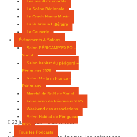
Les résultats sportifs
La Scène Régionale
Le Crush Happy Music
La Rubrique Littéraire
La Causerie
Événements & Salons
Salon PÉRICAMP’EXPO –
Sarlat
Salon habitat du périgord –
Périgueux 2026
Salon Made in France –
Périgueux
Marché de Noël de Sarlat
Foire expo de Périgueux 2025
Week-end des associations
Salon Habitat de Périgueux
23 juillet 2020 –
1045 vues
2025
Tous les Podcasts