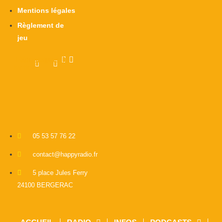
Mentions légales
Règlement de
jeu
Facebook-
X-
Instagram
Linkedin
twitter
f
05 53 57 76 22
contact@happyradio.fr
5 place Jules Ferry
24100 BERGERAC