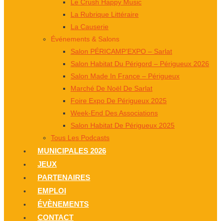
Le Crush Happy Music
La Rubrique Littéraire
La Causerie
Événements & Salons
Salon PÉRICAMP’EXPO – Sarlat
Salon Habitat Du Périgord – Périgueux 2026
Salon Made In France – Périgueux
Marché De Noël De Sarlat
Foire Expo De Périgueux 2025
Week-End Des Associations
Salon Habitat De Périgueux 2025
Tous Les Podcasts
MUNICIPALES 2026
JEUX
PARTENAIRES
EMPLOI
ÉVÈNEMENTS
CONTACT