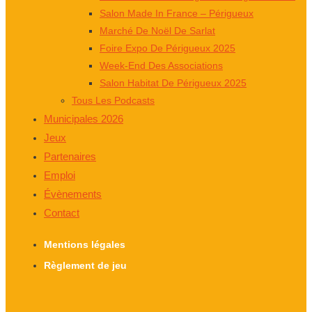
Salon Made In France – Périgueux
Marché De Noël De Sarlat
Foire Expo De Périgueux 2025
Week-End Des Associations
Salon Habitat De Périgueux 2025
Tous Les Podcasts
Municipales 2026
Jeux
Partenaires
Emploi
Évènements
Contact
Mentions légales
Règlement de jeu