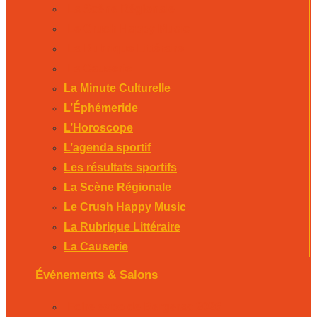
La Scène Régionale
Le Crush Happy Music
La Rubrique Littéraire
La Causerie
La Minute Culturelle
L’Éphémeride
L’Horoscope
L’agenda sportif
Les résultats sportifs
La Scène Régionale
Le Crush Happy Music
La Rubrique Littéraire
La Causerie
Événements & Salons
Foire expo de Bergerac 2026