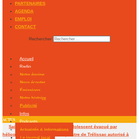
PARTENAIRES
AGENDA
EMPLOI
CONTACT
Rechercher
Accueil
Radio
Notre équipe
Nous écouter
Émissions
Notre histoire
Publicité
Infos
ACTUS
Podcasts
Saint-Martial-de-Valette : un adolescent évacué par
Actualités & Informations
hélicoptère
Le centre équestre de Trélissac autorisé à
Le journal local