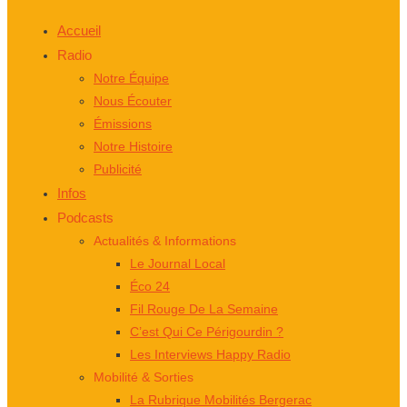
Accueil
Radio
Notre Équipe
Nous Écouter
Émissions
Notre Histoire
Publicité
Infos
Podcasts
Actualités & Informations
Le Journal Local
Éco 24
Fil Rouge De La Semaine
C’est Qui Ce Périgourdin ?
Les Interviews Happy Radio
Mobilité & Sorties
La Rubrique Mobilités Bergerac