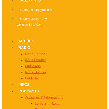
05 53 57 76 22
contact@happyradio.fr
5 place Jules Ferry
24100 BERGERAC
ACCUEIL
RADIO
Notre Équipe
Nous Écouter
Émissions
Notre Histoire
Publicité
INFOS
PODCASTS
Actualités & Informations
Le Journal Local