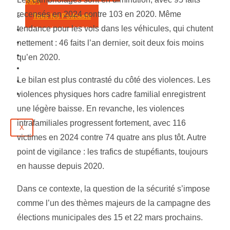
2025
recensés en 2024 contre 103 en 2020. Même
Tous les Podcasts
tendance pour les vols dans les véhicules, qui chutent
Municipales 2026
Jeux
nettement : 46 faits l’an dernier, soit deux fois moins
Partenaires
qu’en 2020.
Emploi
Le bilan est plus contrasté du côté des violences. Les
Évènements
Contact
violences physiques hors cadre familial enregistrent
une légère baisse. En revanche, les violences
intrafamiliales progressent fortement, avec 116
X
victimes en 2024 contre 74 quatre ans plus tôt. Autre
point de vigilance : les trafics de stupéfiants, toujours
en hausse depuis 2020.
Dans ce contexte, la question de la sécurité s’impose
comme l’un des thèmes majeurs de la campagne des
élections municipales des 15 et 22 mars prochains.