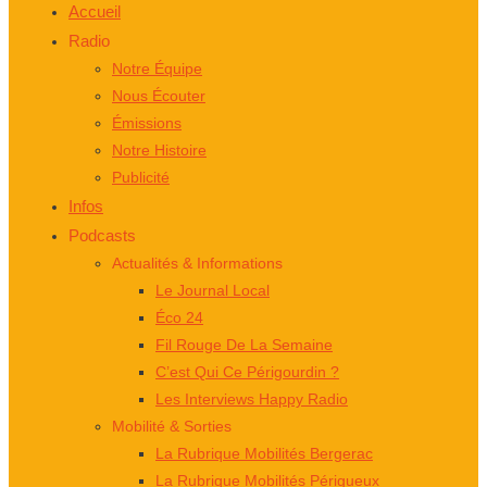
Accueil
Radio
Notre Équipe
Nous Écouter
Émissions
Notre Histoire
Publicité
Infos
Podcasts
Actualités & Informations
Le Journal Local
Éco 24
Fil Rouge De La Semaine
C’est Qui Ce Périgourdin ?
Les Interviews Happy Radio
Mobilité & Sorties
La Rubrique Mobilités Bergerac
La Rubrique Mobilités Périgueux