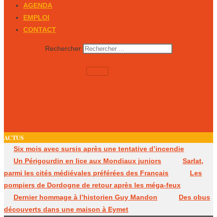
AGENDA
EMPLOI
CONTACT
Rechercher
ACTUS
Six mois avec sursis après une tentative d’incendie
Un Périgourdin en lice aux Mondiaux juniors
Sarlat,
parmi les cités médiévales préférées des Français
Les
pompiers de Dordogne de retour après les méga-feux
Dernier hommage à l’historien Guy Mandon
Des obus
découverts dans une maison à Eymet