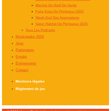
Marché De Noël De Sarlat
Foire Expo De Périgueux 2025
Week-End Des Associations
Salon Habitat De Périgueux 2025
Tous Les Podcasts
Municipales 2026
Jeux
Partenaires
Emploi
Évènements
Contact
Mentions légales
Règlement de jeu