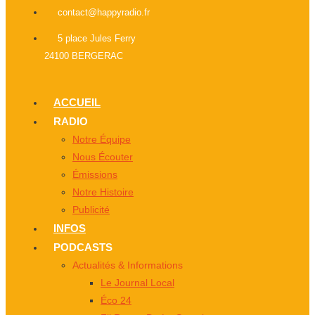
contact@happyradio.fr
5 place Jules Ferry
24100 BERGERAC
ACCUEIL
RADIO
Notre Équipe
Nous Écouter
Émissions
Notre Histoire
Publicité
INFOS
PODCASTS
Actualités & Informations
Le Journal Local
Éco 24