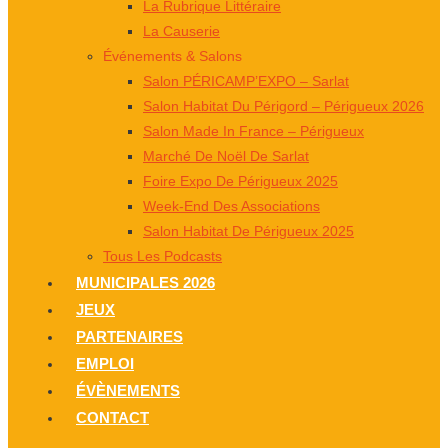
La Rubrique Littéraire
La Causerie
Événements & Salons
Salon PÉRICAMP’EXPO – Sarlat
Salon Habitat Du Périgord – Périgueux 2026
Salon Made In France – Périgueux
Marché De Noël De Sarlat
Foire Expo De Périgueux 2025
Week-End Des Associations
Salon Habitat De Périgueux 2025
Tous Les Podcasts
MUNICIPALES 2026
JEUX
PARTENAIRES
EMPLOI
ÉVÈNEMENTS
CONTACT