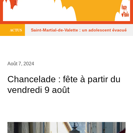
ACTUS
Saint-Martial-de-Valette : un adolescent évacué
par hélicoptère
Le centre équestre de
Trélissac autorisé à rouvrir
Périgueux donne
Août 7, 2024
la parole aux consommateurs
Six mois avec
Chancelade : fête à partir du
sursis après une tentative d’incendie
Un
vendredi 9 août
Périgourdin en lice aux Mondiaux juniors
Sarlat, parmi les cités médiévales préférées des
Français