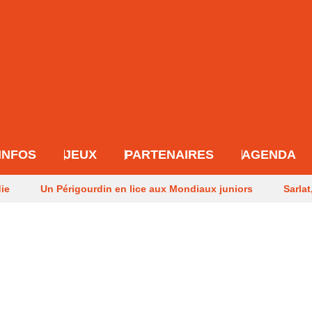
INFOS
JEUX
PARTENAIRES
AGENDA
die
Un Périgourdin en lice aux Mondiaux juniors
Sarlat
 après les méga-feux
Dernier hommage à l’historien Guy M