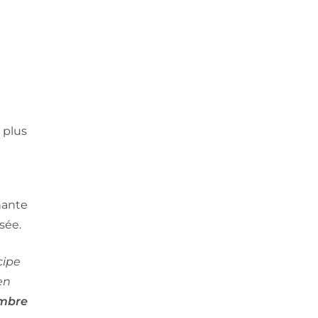
 plus
nante
sée.
cipe
en
embre