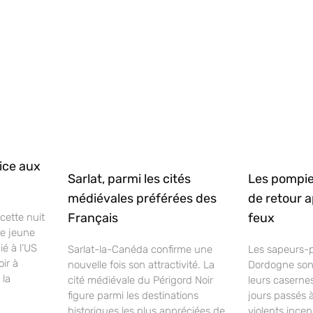
ice aux
Sarlat, parmi les cités
Les pompie
médiévales préférées des
de retour 
Français
feux
cette nuit
Le jeune
ié à l’US
Sarlat-la-Canéda confirme une
Les sapeurs-
oir à
nouvelle fois son attractivité. La
Dordogne sont
 la
cité médiévale du Périgord Noir
leurs caserne
figure parmi les destinations
jours passés à
historiques les plus appréciées de
violents incen