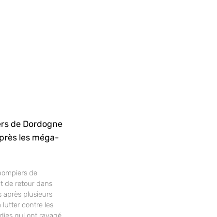
rs de Dordogne
après les méga-
pompiers de
 de retour dans
s après plusieurs
 lutter contre les
dies qui ont ravagé