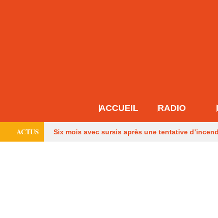
ACCUEIL
RADIO
ACTUS
Six mois avec sursis après une tentative d’incen
Français
Les pompiers de Dordogne de retour
maison à Eymet