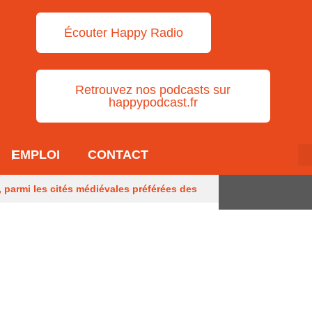
Écouter Happy Radio
Retrouvez nos podcasts sur
happypodcast.fr
EMPLOI
CONTACT
, parmi les cités médiévales préférées des
andon
Des obus découverts dans une