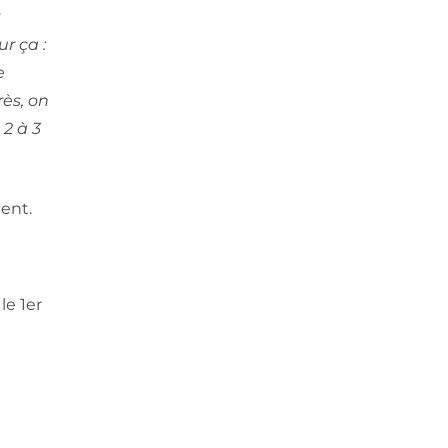
r ça :
e
ès, on
 2 à 3
ent.
le 1er