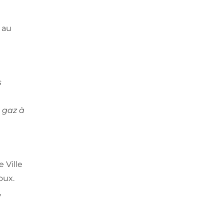
 au
s
s gaz à
 Ville
oux.
,