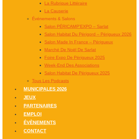
La Rubrique Littéraire
La Causerie
Événements & Salons
Salon PÉRICAMP’EXPO – Sarlat
Salon Habitat Du Périgord – Périgueux 2026
Salon Made In France – Périgueux
Marché De Noël De Sarlat
Foire Expo De Périgueux 2025
Week-End Des Associations
Salon Habitat De Périgueux 2025
Tous Les Podcasts
MUNICIPALES 2026
JEUX
PARTENAIRES
EMPLOI
ÉVÈNEMENTS
CONTACT