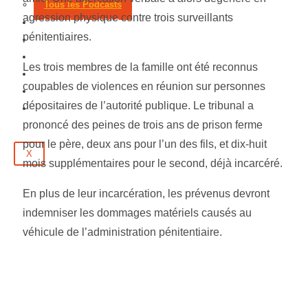
Tous les Podcasts
agression physique contre trois surveillants
Municipales 2026
pénitentiaires.
Jeux
Partenaires
Les trois membres de la famille ont été reconnus
Emploi
coupables de violences en réunion sur personnes
Évènements
dépositaires de l’autorité publique. Le tribunal a
Contact
prononcé des peines de trois ans de prison ferme
pour le père, deux ans pour l’un des fils, et dix-huit
X
mois supplémentaires pour le second, déjà incarcéré.
En plus de leur incarcération, les prévenus devront
indemniser les dommages matériels causés au
véhicule de l’administration pénitentiaire.