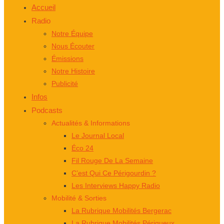
Accueil
Radio
Notre Équipe
Nous Écouter
Émissions
Notre Histoire
Publicité
Infos
Podcasts
Actualités & Informations
Le Journal Local
Éco 24
Fil Rouge De La Semaine
C’est Qui Ce Périgourdin ?
Les Interviews Happy Radio
Mobilité & Sorties
La Rubrique Mobilités Bergerac
La Rubrique Mobilités Périgueux