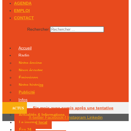
AGENDA
EMPLOI
CONTACT
Rechercher
Accueil
Radio
Notre équipe
Nous écouter
Émissions
Notre histoire
Publicité
Infos
Podcasts
ACTUS
Six mois avec sursis après une tentative
Actualités & Informations
X-twitter
Facebook-f
Instagram
Linkedin
d’incendie
Un Périgourdin en lice aux
Le journal local
Éco 24