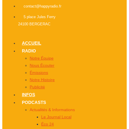
contact@happyradio.fr
5 place Jules Ferry
24100 BERGERAC
ACCUEIL
RADIO
Notre Équipe
Nous Écouter
Émissions
Notre Histoire
Publicité
INFOS
PODCASTS
Actualités & Informations
Le Journal Local
Éco 24