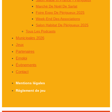
Marché De Noël De Sarlat
Foire Expo De Périgueux 2025
Week-End Des Associations
Salon Habitat De Périgueux 2025
Tous Les Podcasts
Municipales 2026
Jeux
Partenaires
Emploi
Évènements
Contact
Mentions légales
Règlement de jeu