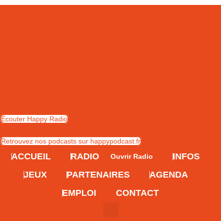
Skip
to
content
Écouter Happy Radio
Retrouvez nos podcasts sur happypodcast.fr
ACCUEIL
RADIO
INFOS
Ouvrir Radio
JEUX
PARTENAIRES
AGENDA
EMPLOI
CONTACT