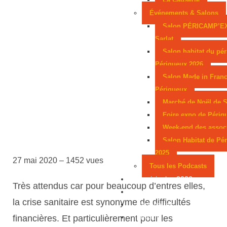
Événements & Salons
Salon PÉRICAMP’E
Sarlat
Salon habitat du pér
Périgueux 2026
Salon Made in Franc
Périgueux
Marché de Noël de S
Foire expo de Périg
Week-end des assoc
Salon Habitat de Pé
2025
27 mai 2020 –
1452 vues
Tous les Podcasts
Municipales 2026
Très attendus car pour beaucoup d’entres elles,
Jeux
la crise sanitaire est synonyme de difficultés
Partenaires
Emploi
financières. Et particulièrement pour les