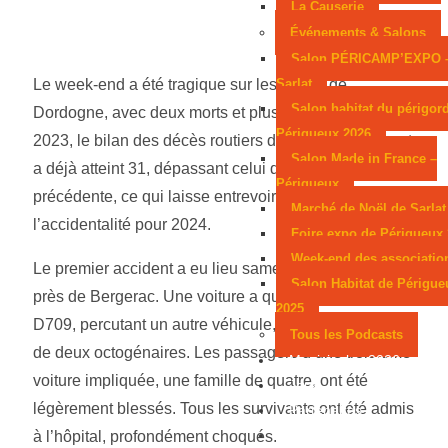
La Causerie
Événements & Salons
Salon PÉRICAMP’EXPO 
Sarlat
Le week-end a été tragique sur les routes de
Salon habitat du périgor
Dordogne, avec deux morts et plusieurs blessés. En
Périgueux 2026
2023, le bilan des décès routiers dans le département
Salon Made in France –
a déjà atteint 31, dépassant celui de l’année
Périgueux
précédente, ce qui laisse entrevoir une hausse de
Marché de Noël de Sarlat
l’accidentalité pour 2024.
Foire expo de Périgueux
Week-end des associatio
Le premier accident a eu lieu samedi 30 novembre,
Salon Habitat de Périgue
près de Bergerac. Une voiture a quitté la route sur la
2025
D709, percutant un autre véhicule, entraînant la mort
Tous les Podcasts
de deux octogénaires. Les passagers d’une troisième
Municipales 2026
voiture impliquée, une famille de quatre, ont été
Jeux
légèrement blessés. Tous les survivants ont été admis
Partenaires
Emploi
à l’hôpital, profondément choqués.