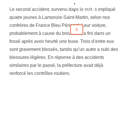
Évènements
Le second accident, survenu dans la nuit, a impliqué
Contact
quatre jeunes à Lamonzie-Saint-Martin, selon nos
confrères de France Bleu Périgord. Leur voiture,
X
probablement à cause du brouillard, a fini dans un
fossé après avoir heurté une buse. Trois d’entre eux
sont gravement blessés, tandis qu’un autre a subi des
blessures légères. En réponse à des accidents
similaires par le passé, la préfecture avait déjà
renforcé les contrôles routiers.