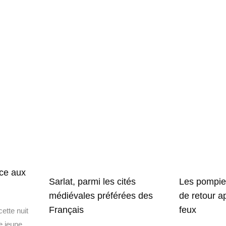
ice aux
Sarlat, parmi les cités
Les pompie
médiévales préférées des
de retour a
Français
feux
ette nuit
e jeune