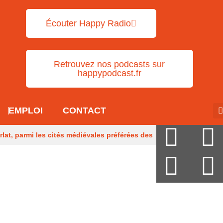
Écouter Happy Radio
Retrouvez nos podcasts sur
happypodcast.fr
EMPLOI
CONTACT
rlat, parmi les cités médiévales préférées des
y Mandon
Des obus découverts dans