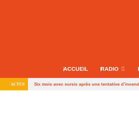
ACCUEIL
RADIO
ACTUS
Six mois avec sursis après une tentative d’incen
Français
Les pompiers de Dordogne de retou
une maison à Eymet