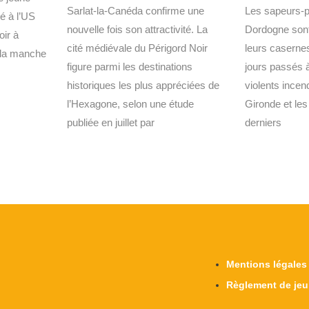
Sarlat-la-Canéda confirme une
Les sapeurs-
ié à l’US
nouvelle fois son attractivité. La
Dordogne sont
oir à
cité médiévale du Périgord Noir
leurs caserne
 la manche
figure parmi les destinations
jours passés à
historiques les plus appréciées de
violents incen
l’Hexagone, selon une étude
Gironde et le
publiée en juillet par
derniers
Mentions légales
Règlement de jeu