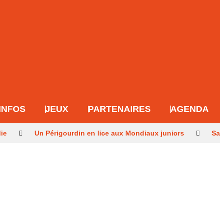
INFOS
JEUX
PARTENAIRES
AGENDA
die
Un Périgourdin en lice aux Mondiaux juniors
Sa
r après les méga-feux
Dernier hommage à l’historien Gu