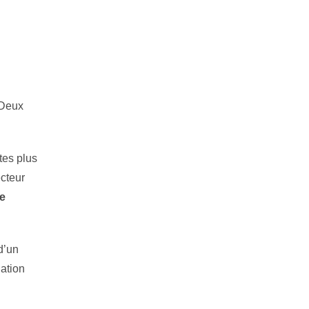
 Deux
tes plus
ecteur
de
d’un
gation