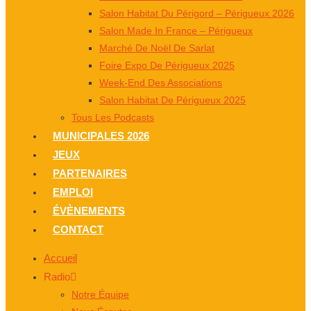
Salon Habitat Du Périgord – Périgueux 2026
Salon Made In France – Périgueux
Marché De Noël De Sarlat
Foire Expo De Périgueux 2025
Week-End Des Associations
Salon Habitat De Périgueux 2025
Tous Les Podcasts
MUNICIPALES 2026
JEUX
PARTENAIRES
EMPLOI
ÉVÈNEMENTS
CONTACT
Accueil
Radio
Notre Équipe