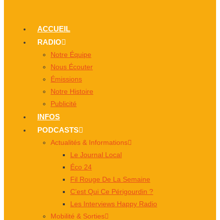
ACCUEIL
RADIO
Notre Équipe
Nous Écouter
Émissions
Notre Histoire
Publicité
INFOS
PODCASTS
Actualités & Informations
Le Journal Local
Éco 24
Fil Rouge De La Semaine
C’est Qui Ce Périgourdin ?
Les Interviews Happy Radio
Mobilité & Sorties