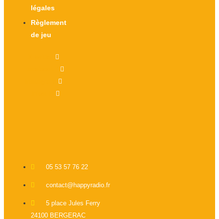
légales
Règlement
de jeu
X-twitter
Facebook-f
Instagram
Linkedin
05 53 57 76 22
contact@happyradio.fr
5 place Jules Ferry
24100 BERGERAC