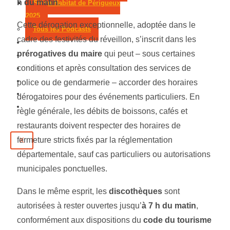
h du matin
.
Salon Habitat de Périgueux
2025
Cette dérogation exceptionnelle, adoptée dans le
Tous les Podcasts
cadre des festivités du réveillon, s’inscrit dans les
Municipales 2026
prérogatives du maire
qui peut – sous certaines
Jeux
conditions et après consultation des services de
Partenaires
Emploi
police ou de gendarmerie – accorder des horaires
Évènements
dérogatoires pour des événements particuliers. En
Contact
règle générale, les débits de boissons, cafés et
restaurants doivent respecter des horaires de
fermeture stricts fixés par la réglementation
X
départementale, sauf cas particuliers ou autorisations
municipales ponctuelles.
Dans le même esprit, les
discothèques
sont
autorisées à rester ouvertes jusqu’
à 7 h du matin
,
conformément aux dispositions du
code du tourisme