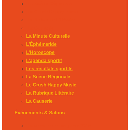
La Scène Régionale
Le Crush Happy Music
La Rubrique Littéraire
La Causerie
La Minute Culturelle
L’Éphémeride
L’Horoscope
L’agenda sportif
Les résultats sportifs
La Scène Régionale
Le Crush Happy Music
La Rubrique Littéraire
La Causerie
Événements & Salons
Foire expo de Bergerac 2026