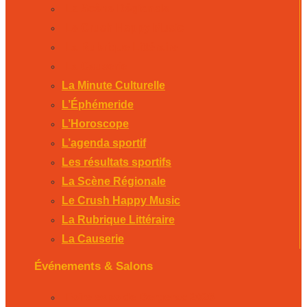
La Scène Régionale
Le Crush Happy Music
La Rubrique Littéraire
La Causerie
La Minute Culturelle
L’Éphémeride
L’Horoscope
L’agenda sportif
Les résultats sportifs
La Scène Régionale
Le Crush Happy Music
La Rubrique Littéraire
La Causerie
Événements & Salons
Foire expo de Bergerac 2026