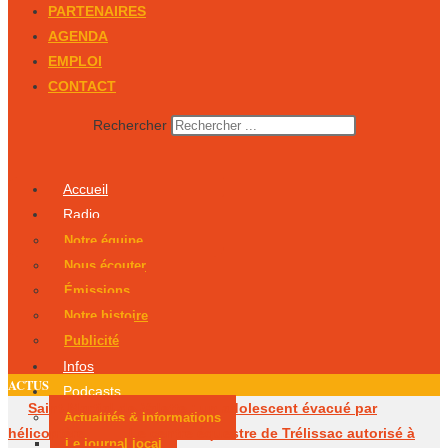
PARTENAIRES
AGENDA
EMPLOI
CONTACT
Rechercher
Accueil
Radio
Notre équipe
Nous écouter
Émissions
Notre histoire
Publicité
Infos
ACTUS
Podcasts
Saint-Martial-de-Valette : un adolescent évacué par
Actualités & Informations
hélicoptère
Le centre équestre de Trélissac autorisé à
Le journal local