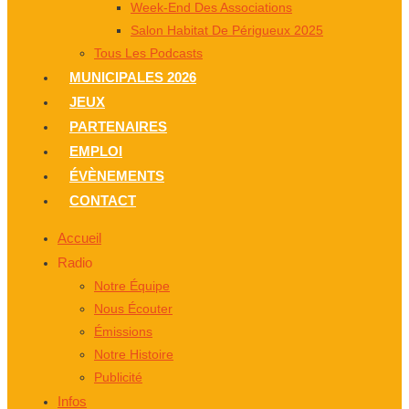
Week-End Des Associations
Salon Habitat De Périgueux 2025
Tous Les Podcasts
MUNICIPALES 2026
JEUX
PARTENAIRES
EMPLOI
ÉVÈNEMENTS
CONTACT
Accueil
Radio
Notre Équipe
Nous Écouter
Émissions
Notre Histoire
Publicité
Infos