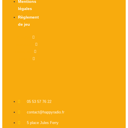
Mentions
légales
Règlement
de jeu
X-twitter
Facebook-f
Instagram
Linkedin
05 53 57 76 22
contact@happyradio.fr
5 place Jules Ferry