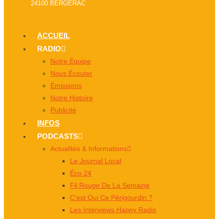
24100 BERGERAC
ACCUEIL
RADIO
Notre Équipe
Nous Écouter
Émissions
Notre Histoire
Publicité
INFOS
PODCASTS
Actualités & Informations
Le Journal Local
Éco 24
Fil Rouge De La Semaine
C’est Qui Ce Périgourdin ?
Les Interviews Happy Radio