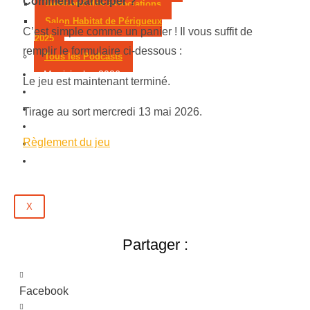
Comment participer ?
Week-end des associations
Salon Habitat de Périgueux
C’est simple comme un panier ! Il vous suffit de
2025
remplir le formulaire ci-dessous :
Tous les Podcasts
Municipales 2026
Le jeu est maintenant terminé.
Jeux
Partenaires
Tirage au sort mercredi 13 mai 2026.
Emploi
Règlement du jeu
Évènements
Contact
X
Partager :
Facebook