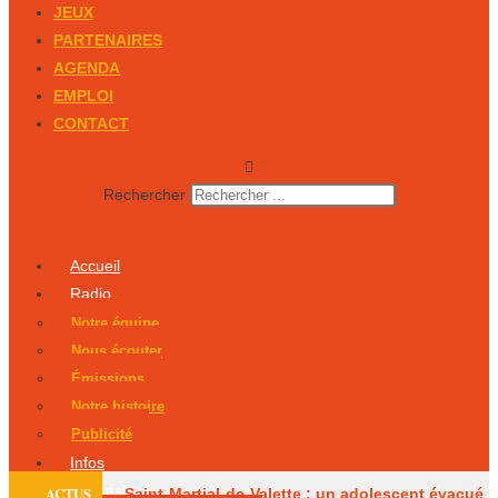
JEUX
PARTENAIRES
AGENDA
EMPLOI
CONTACT
Rechercher
Accueil
Radio
Notre équipe
Nous écouter
Émissions
Notre histoire
Publicité
Infos
Podcasts
ACTUS
Saint-Martial-de-Valette : un adolescent évacué