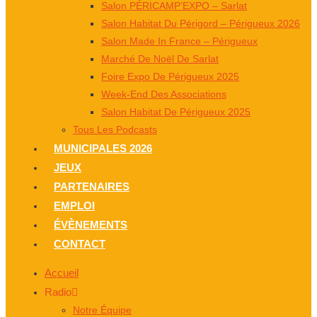
Salon PÉRICAMP’EXPO – Sarlat
Salon Habitat Du Périgord – Périgueux 2026
Salon Made In France – Périgueux
Marché De Noël De Sarlat
Foire Expo De Périgueux 2025
Week-End Des Associations
Salon Habitat De Périgueux 2025
Tous Les Podcasts
MUNICIPALES 2026
JEUX
PARTENAIRES
EMPLOI
ÉVÈNEMENTS
CONTACT
Accueil
Radio
Notre Équipe