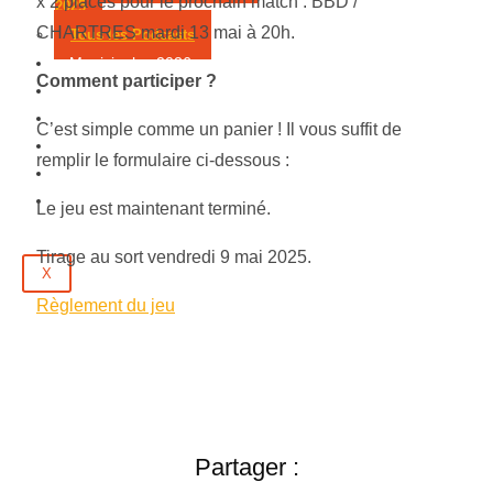
x 2 places pour le prochain match : BBD /
2025
CHARTRES mardi 13 mai à 20h.
Tous les Podcasts
Municipales 2026
Comment participer ?
Jeux
Partenaires
C’est simple comme un panier ! Il vous suffit de
Emploi
remplir le formulaire ci-dessous :
Évènements
Contact
Le jeu est maintenant terminé.
Tirage au sort vendredi 9 mai 2025.
X
Règlement du jeu
Partager :