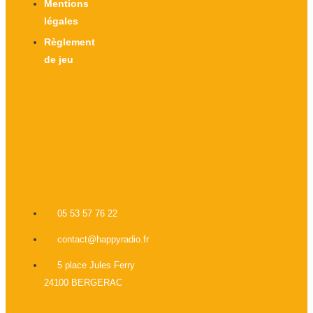
Mentions
légales
Règlement
de jeu
X-twitter
Facebook-f
Instagram
Linkedin
05 53 57 76 22
contact@happyradio.fr
5 place Jules Ferry
24100 BERGERAC