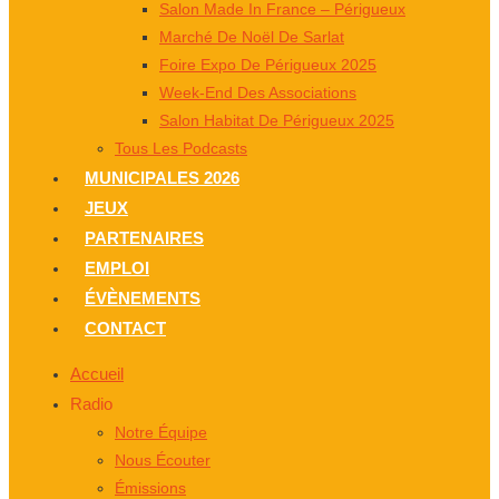
Salon Made In France – Périgueux
Marché De Noël De Sarlat
Foire Expo De Périgueux 2025
Week-End Des Associations
Salon Habitat De Périgueux 2025
Tous Les Podcasts
MUNICIPALES 2026
JEUX
PARTENAIRES
EMPLOI
ÉVÈNEMENTS
CONTACT
Accueil
Radio
Notre Équipe
Nous Écouter
Émissions