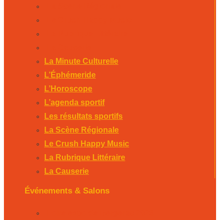
La Scène Régionale
Le Crush Happy Music
La Rubrique Littéraire
La Causerie
La Minute Culturelle
L’Éphémeride
L’Horoscope
L’agenda sportif
Les résultats sportifs
La Scène Régionale
Le Crush Happy Music
La Rubrique Littéraire
La Causerie
Événements & Salons
Foire expo de Bergerac 2026