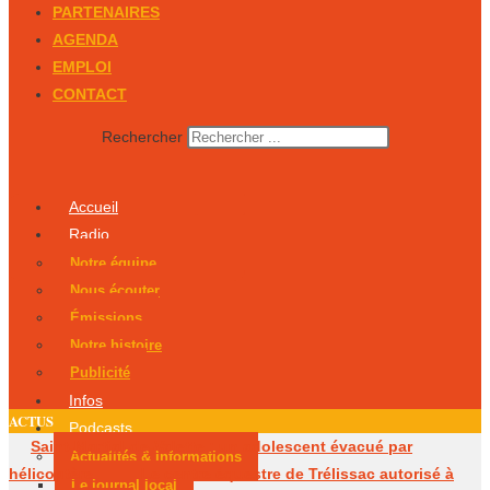
PARTENAIRES
AGENDA
EMPLOI
CONTACT
Rechercher
Accueil
Radio
Notre équipe
Nous écouter
Émissions
Notre histoire
Publicité
Infos
ACTUS
Podcasts
Saint-Martial-de-Valette : un adolescent évacué par
Actualités & Informations
hélicoptère
Le centre équestre de Trélissac autorisé à
Le journal local