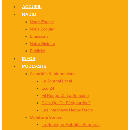
ACCUEIL
RADIO
Notre Équipe
Nous Écouter
Émissions
Notre Histoire
Publicité
INFOS
PODCASTS
Actualités & Informations
Le Journal Local
Éco 24
Fil Rouge De La Semaine
C’est Qui Ce Périgourdin ?
Les Interviews Happy Radio
Mobilité & Sorties
La Rubrique Mobilités Bergerac