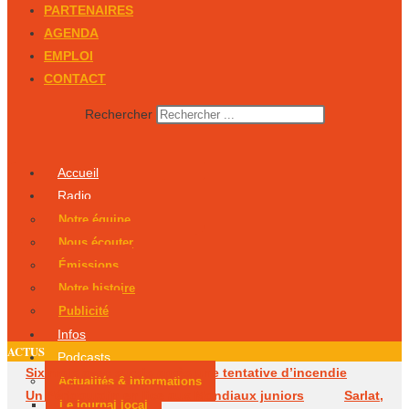
PARTENAIRES
AGENDA
EMPLOI
CONTACT
Rechercher
Accueil
Radio
Notre équipe
Nous écouter
Émissions
Notre histoire
Publicité
Infos
ACTUS
Podcasts
Six mois avec sursis après une tentative d’incendie
Actualités & Informations
Un Périgourdin en lice aux Mondiaux juniors
Sarlat,
Le journal local