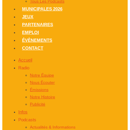
Tous Les Podcasts
MUNICIPALES 2026
JEUX
PARTENAIRES
EMPLOI
ÉVÈNEMENTS
CONTACT
Accueil
Radio
Notre Équipe
Nous Écouter
Émissions
Notre Histoire
Publicité
Infos
Podcasts
Actualités & Informations