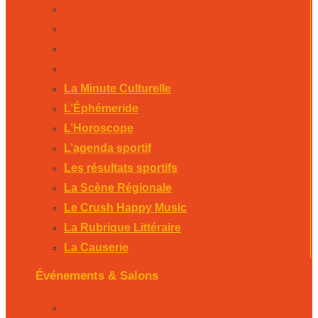
La Scène Régionale
Le Crush Happy Music
La Rubrique Littéraire
La Causerie
La Minute Culturelle
L’Éphémeride
L’Horoscope
L’agenda sportif
Les résultats sportifs
La Scène Régionale
Le Crush Happy Music
La Rubrique Littéraire
La Causerie
Événements & Salons
Foire expo de Bergerac 2026