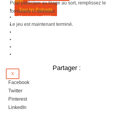
2025
Pour participer au tirage au sort, remplissez le
Tous les Podcasts
formulaire ci-dessous :
Municipales 2026
Le jeu est maintenant terminé.
Jeux
Partenaires
Emploi
Évènements
Contact
Partager :
X
Facebook
Twitter
Pinterest
LinkedIn