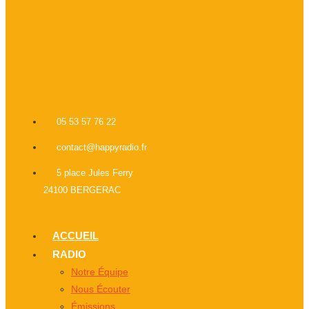
X-twitter
Facebook-f
Instagram
Linkedin
05 53 57 76 22
contact@happyradio.fr
5 place Jules Ferry
24100 BERGERAC
ACCUEIL
RADIO
Notre Équipe
Nous Écouter
Émissions