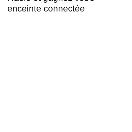
enceinte connectée
fragilisée en Dordogne