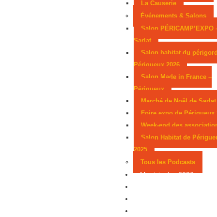
La Causerie
Événements & Salons
Salon PÉRICAMP’EXPO 
Sarlat
Salon habitat du périgor
Périgueux 2026
Salon Made in France –
Périgueux
Marché de Noël de Sarlat
Foire expo de Périgueux
Week-end des associatio
Salon Habitat de Périgue
2025
Tous les Podcasts
Municipales 2026
Jeux
Partenaires
Emploi