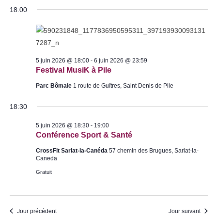
e
l
.
18:00
m
t
e
a
n
t
t
5 juin 2026 @ 18:00
-
6 juin 2026 @ 23:59
i
Festival MusiK à Pile
o
Parc Bômale
1 route de Guîtres, Saint Denis de Pile
n
s
18:30
5 juin 2026 @ 18:30
-
19:00
Conférence Sport & Santé
CrossFit Sarlat-la-Canéda
57 chemin des Brugues, Sarlat-la-
Caneda
Gratuit
Jour précédent
Jour suivant