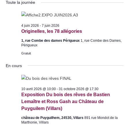
u
v
Toute la journée
v
é
r
i
Mandon
Des obus découverts dans une
l
i
g
e
g
maison à Eymet
a
4 juin 2026
-
7 juin 2026
c
a
t
Originelles, les 78 allégories
t
t
i
1, rue Combe des dames Périgueux
1, rue Combe des Dames,
i
i
o
Périgueux
o
o
n
Gratuit
n
d
n
n
En cours
e
p
e
v
a
z
u
u
r
e
10 avril 2026 @ 10:00
-
31 octobre 2026 @ 17:30
n
c
Exposition Du bois des rêves de Bastien
s
e
o
Lemaître et Ross Gash au Château de
É
d
Puyguilem (Villars)
n
v
a
s
è
château de Puyguilhem, 24530, Villars
891 rue Mondot de la
t
Marthonie, Villars
n
u
e