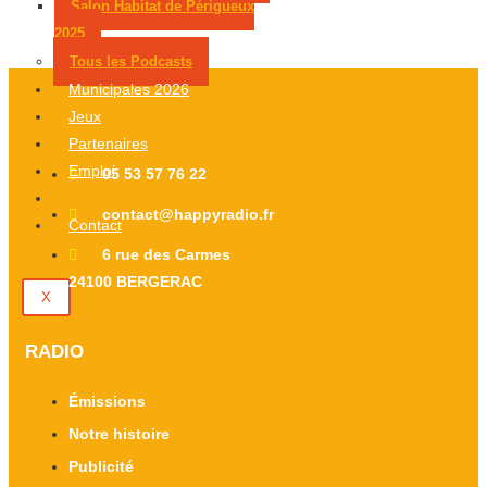
Salon Habitat de Périgueux
2025
Tous les Podcasts
Municipales 2026
Jeux
Partenaires
Emploi
05 53 57 76 22
Évènements
contact@happyradio.fr
Contact
6 rue des Carmes
24100 BERGERAC
X
RADIO
Émissions
Notre histoire
Publicité