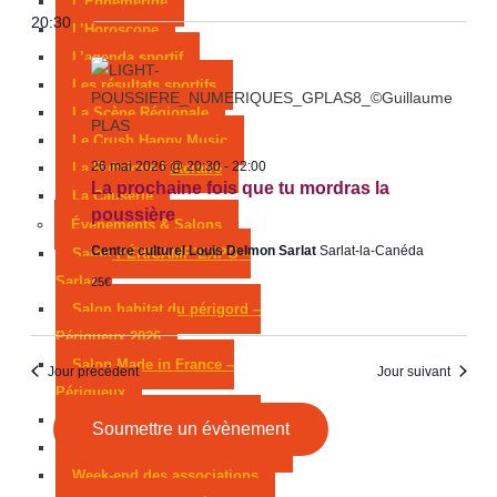
L’Éphémeride
20:30
L’Horoscope
L’agenda sportif
Les résultats sportifs
La Scène Régionale
Le Crush Happy Music
26 mai 2026 @ 20:30
-
22:00
La Rubrique Littéraire
La prochaine fois que tu mordras la
La Causerie
poussière
Événements & Salons
Centre culturel Louis Delmon Sarlat
Sarlat-la-Canéda
Salon PÉRICAMP’EXPO –
Sarlat
25€
Salon habitat du périgord –
Périgueux 2026
Salon Made in France –
Jour précédent
Jour suivant
Périgueux
Marché de Noël de Sarlat
Soumettre un évènement
Foire expo de Périgueux 2025
Week-end des associations