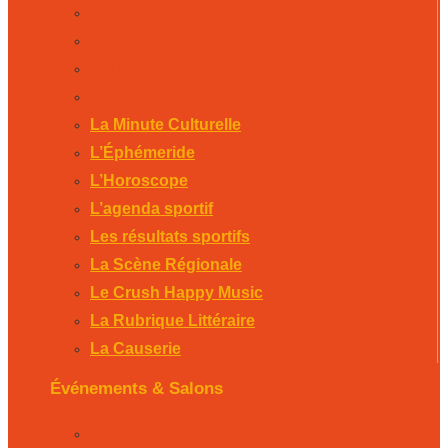
La Scène Régionale
Le Crush Happy Music
La Rubrique Littéraire
La Causerie
La Minute Culturelle
L’Éphémeride
L’Horoscope
L’agenda sportif
Les résultats sportifs
La Scène Régionale
Le Crush Happy Music
La Rubrique Littéraire
La Causerie
Événements & Salons
Foire expo de Bergerac 2026