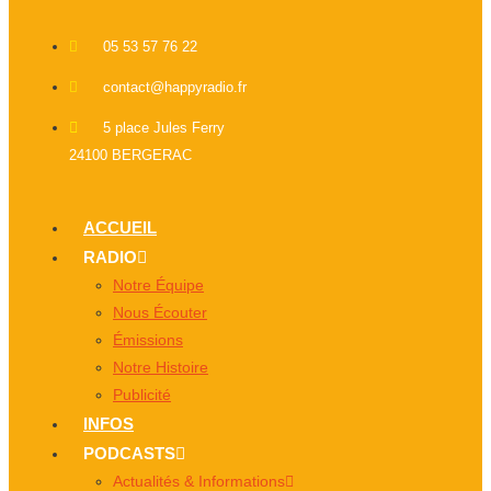
05 53 57 76 22
contact@happyradio.fr
5 place Jules Ferry
24100 BERGERAC
ACCUEIL
RADIO
Notre Équipe
Nous Écouter
Émissions
Notre Histoire
Publicité
INFOS
PODCASTS
Actualités & Informations