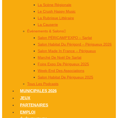
La Scène Régionale
Le Crush Happy Music
La Rubrique Littéraire
La Causerie
Événements & Salons
Salon PÉRICAMP’EXPO – Sarlat
Salon Habitat Du Périgord – Périgueux 2026
Salon Made In France – Périgueux
Marché De Noël De Sarlat
Foire Expo De Périgueux 2025
Week-End Des Associations
Salon Habitat De Périgueux 2025
Tous Les Podcasts
MUNICIPALES 2026
JEUX
PARTENAIRES
EMPLOI