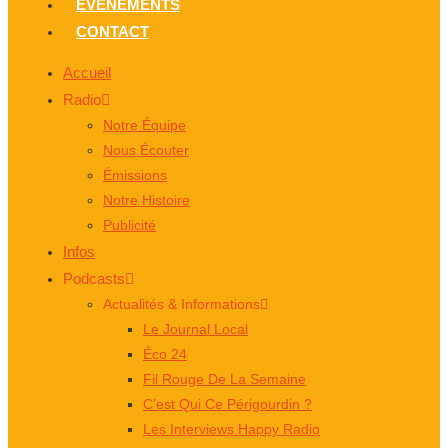
ÉVÈNEMENTS
CONTACT
Accueil
Radio
Notre Équipe
Nous Écouter
Émissions
Notre Histoire
Publicité
Infos
Podcasts
Actualités & Informations
Le Journal Local
Éco 24
Fil Rouge De La Semaine
C’est Qui Ce Périgourdin ?
Les Interviews Happy Radio