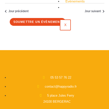
Évènements
Contact
Jour précédent
Jour suivant
SOUMETTRE UN ÉVÈNEMENT
X
05 53 57 76 22
contact@happyradio.fr
5 place Jules Ferry
24100 BERGERAC