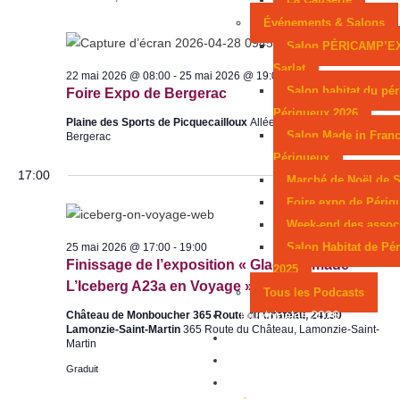
n
u
e
Événements & Salons
e
l
.
Salon PÉRICAMP’E
m
t
Sarlat
e
22 mai 2026 @ 08:00
-
25 mai 2026 @ 19:00
a
Salon habitat du pér
Foire Expo de Bergerac
n
t
Périgueux 2026
t
Plaine des Sports de Picquecailloux
Allée Lucien Videau,
i
Salon Made in Franc
Bergerac
Périgueux
o
17:00
Marché de Noël de S
n
Foire expo de Périg
s
Week-end des assoc
Salon Habitat de Pé
25 mai 2026 @ 17:00
-
19:00
Finissage de l’exposition « Glace Nomade –
2025
L’Iceberg A23a en Voyage »
Tous les Podcasts
Municipales 2026
Château de Monboucher 365 Route du Château, 24130
Lamonzie-Saint-Martin
365 Route du Château, Lamonzie-Saint-
Jeux
Martin
Partenaires
Graduit
Emploi