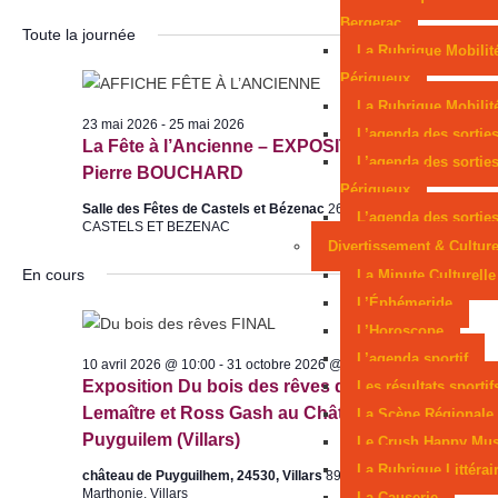
a
a
o
S
feux
Dernier hommage à l’historien Guy
Bergerac
u
v
Toute la journée
v
é
r
La Rubrique Mobilit
i
Mandon
Des obus découverts dans une
l
i
Périgueux
g
e
g
La Rubrique Mobilité
maison à Eymet
a
23 mai 2026
-
25 mai 2026
c
L’agenda des sortie
a
t
La Fête à l’Ancienne – EXPOSITION Jean-
t
L’agenda des sortie
t
Pierre BOUCHARD
i
i
Périgueux
i
o
Salle des Fêtes de Castels et Bézenac
26 impasse de Finsac,,
o
L’agenda des sorties
CASTELS ET BEZENAC
o
n
n
Divertissement & Cultur
d
n
n
En cours
La Minute Culturelle
e
p
e
L’Éphémeride
v
a
z
L’Horoscope
u
u
r
L’agenda sportif
10 avril 2026 @ 10:00
-
31 octobre 2026 @ 17:30
e
n
c
Exposition Du bois des rêves de Bastien
Les résultats sportif
s
e
Lemaître et Ross Gash au Château de
La Scène Régionale
o
É
d
Puyguilem (Villars)
Le Crush Happy Mus
n
v
a
La Rubrique Littérai
château de Puyguilhem, 24530, Villars
891 rue Mondot de la
s
è
t
Marthonie, Villars
La Causerie