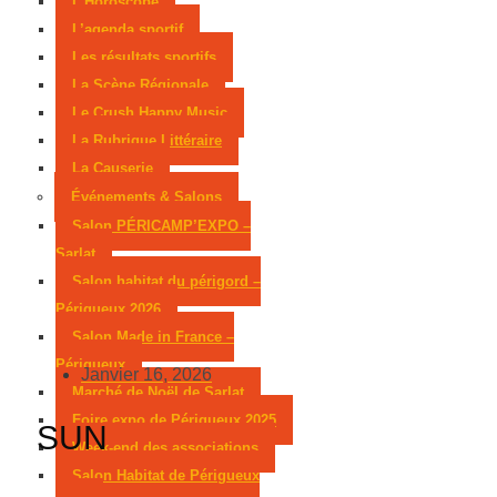
L’Horoscope
L’agenda sportif
Les résultats sportifs
La Scène Régionale
Le Crush Happy Music
La Rubrique Littéraire
La Causerie
Événements & Salons
Salon PÉRICAMP’EXPO –
Sarlat
Salon habitat du périgord –
Périgueux 2026
Salon Made in France –
Périgueux
Janvier 16, 2026
Marché de Noël de Sarlat
Foire expo de Périgueux 2025
SUN
Week-end des associations
Salon Habitat de Périgueux