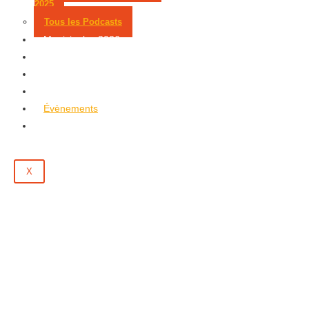
2025
Tous les Podcasts
Municipales 2026
Jeux
Partenaires
Emploi
Évènements
Contact
X