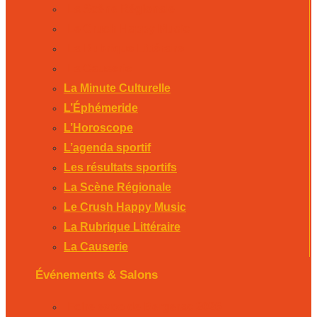
La Scène Régionale
Le Crush Happy Music
La Rubrique Littéraire
La Causerie
La Minute Culturelle
L’Éphémeride
L’Horoscope
L’agenda sportif
Les résultats sportifs
La Scène Régionale
Le Crush Happy Music
La Rubrique Littéraire
La Causerie
Événements & Salons
Foire expo de Bergerac 2026