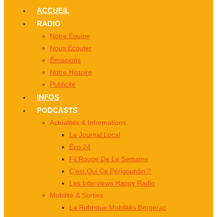
ACCUEIL
RADIO
Notre Équipe
Nous Écouter
Émissions
Notre Histoire
Publicité
INFOS
PODCASTS
Actualités & Informations
Le Journal Local
Éco 24
Fil Rouge De La Semaine
C’est Qui Ce Périgourdin ?
Les Interviews Happy Radio
Mobilité & Sorties
La Rubrique Mobilités Bergerac