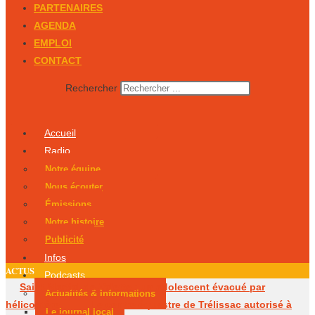
PARTENAIRES
AGENDA
EMPLOI
CONTACT
Rechercher
Accueil
Radio
Notre équipe
Nous écouter
Émissions
Notre histoire
Publicité
Infos
ACTUS
Podcasts
Saint-Martial-de-Valette : un adolescent évacué par
Actualités & Informations
hélicoptère
Le centre équestre de Trélissac autorisé à
Le journal local