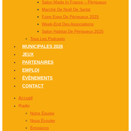
Salon Made In France – Périgueux
Marché De Noël De Sarlat
Foire Expo De Périgueux 2025
Week-End Des Associations
Salon Habitat De Périgueux 2025
Tous Les Podcasts
MUNICIPALES 2026
JEUX
PARTENAIRES
EMPLOI
ÉVÈNEMENTS
CONTACT
Accueil
Radio
Notre Équipe
Nous Écouter
Émissions