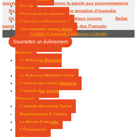
rouvrir
Périgueux donne la parole aux consommateurs
Éco 24
Six mois avec sursis après une tentative d’incendie
Fil rouge de la semaine
Un Périgourdin en lice aux Mondiaux juniors
Sarlat,
C’est qui ce Périgourdin ?
parmi les cités médiévales préférées des Français
Les interviews Happy Radio
X-twitter
Facebook-f
Instagram
Linkedin
Mobilité & Sorties
Soumettre un évènement
La Rubrique Mobilités
Bergerac
La Rubrique Mobilités
Périgueux
La Rubrique Mobilités Sarlat
L’agenda des sorties Bergerac
L’agenda des sorties
Périgueux
L’agenda des sorties Sarlat
Divertissement & Culture
La Minute Culturelle
L’Éphémeride