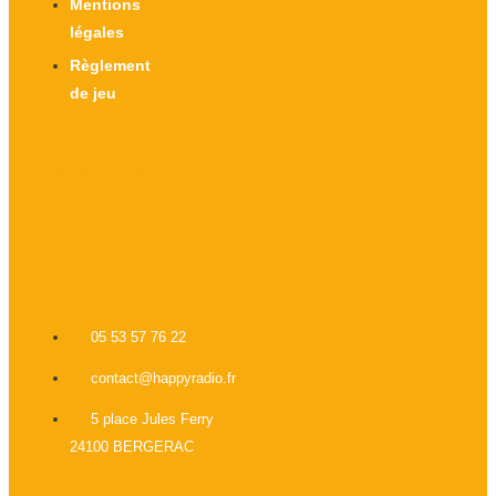
Mentions
légales
Règlement
de jeu
X-twitter
Facebook-f
Instagram
Linkedin
05 53 57 76 22
contact@happyradio.fr
5 place Jules Ferry
24100 BERGERAC