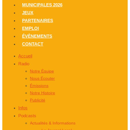
MUNICIPALES 2026
JEUX
PARTENAIRES
EMPLOI
ÉVÈNEMENTS
CONTACT
Accueil
Radio
Notre Équipe
Nous Écouter
Émissions
Notre Histoire
Publicité
Infos
Podcasts
Actualités & Informations