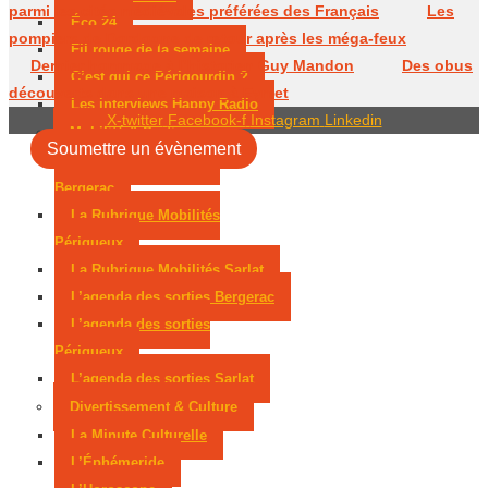
parmi les cités médiévales préférées des Français
Les
Éco 24
pompiers de Dordogne de retour après les méga-feux
Fil rouge de la semaine
Dernier hommage à l’historien Guy Mandon
Des obus
C’est qui ce Périgourdin ?
découverts dans une maison à Eymet
Les interviews Happy Radio
X-twitter
Facebook-f
Instagram
Linkedin
Mobilité & Sorties
Soumettre un évènement
La Rubrique Mobilités
Bergerac
La Rubrique Mobilités
Périgueux
La Rubrique Mobilités Sarlat
L’agenda des sorties Bergerac
L’agenda des sorties
Périgueux
L’agenda des sorties Sarlat
Divertissement & Culture
La Minute Culturelle
L’Éphémeride