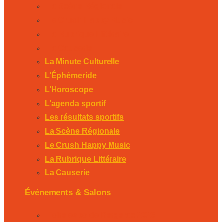
La Scène Régionale
Le Crush Happy Music
La Rubrique Littéraire
La Causerie
La Minute Culturelle
L’Éphémeride
L’Horoscope
L’agenda sportif
Les résultats sportifs
La Scène Régionale
Le Crush Happy Music
La Rubrique Littéraire
La Causerie
Événements & Salons
Foire expo de Bergerac 2026