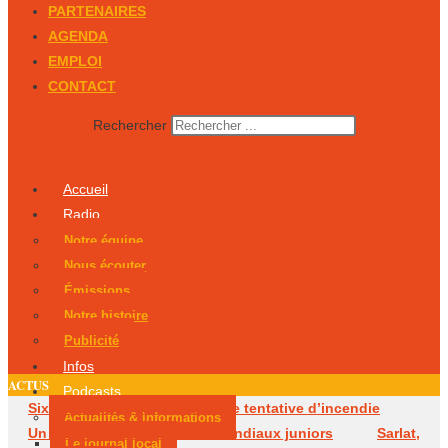
PARTENAIRES
AGENDA
EMPLOI
CONTACT
Rechercher
Accueil
Radio
Notre équipe
Nous écouter
Émissions
Notre histoire
Publicité
Infos
ACTUS
Podcasts
Six mois avec sursis après une tentative d’incendie
Actualités & Informations
Un Périgourdin en lice aux Mondiaux juniors
Sarlat,
Le journal local