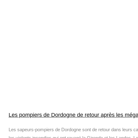
Les pompiers de Dordogne de retour après les méga
Les sapeurs-pompiers de Dordogne sont de retour dans leurs cas
les violents incendies qui ont ravagé la Gironde et les Landes. L