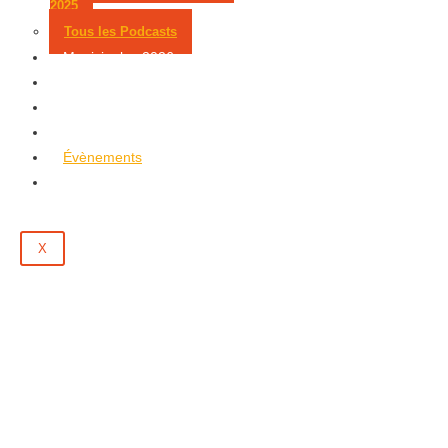
2025
Tous les Podcasts
Municipales 2026
Jeux
Partenaires
Emploi
Évènements
Contact
X