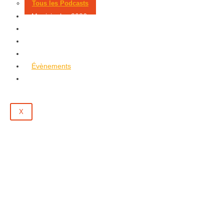
Tous les Podcasts
Municipales 2026
Jeux
Partenaires
Emploi
Évènements
Contact
X