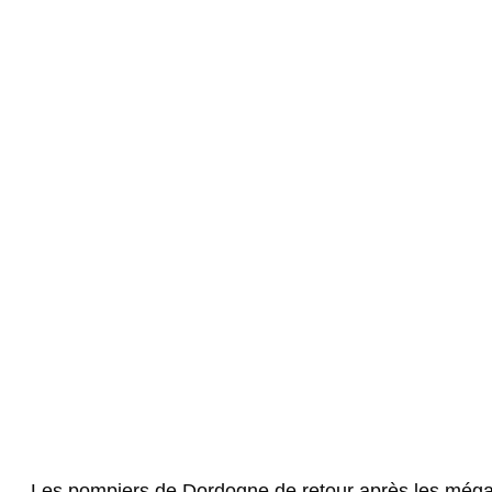
Les pompiers de Dordogne de retour après les méga