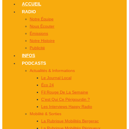
ACCUEIL
RADIO
Notre Équipe
Nous Écouter
Émissions
Notre Histoire
Publicité
INFOS
PODCASTS
Actualités & Informations
Le Journal Local
Éco 24
Fil Rouge De La Semaine
C’est Qui Ce Périgourdin ?
Les Interviews Happy Radio
Mobilité & Sorties
La Rubrique Mobilités Bergerac
La Rubrique Mobilités Périgueux