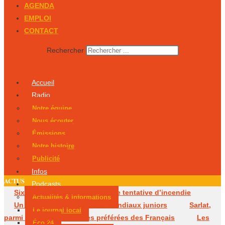
AGENDA
EMPLOI
CONTACT
Rechercher
Accueil
Radio
Notre équipe
Nous écouter
Émissions
Notre histoire
Publicité
Infos
ACTUS
Podcasts
Six mois avec sursis après une tentative d’incendie
Actualités & Informations
Un Périgourdin en lice aux Mondiaux juniors
Sarlat,
Le journal local
parmi les cités médiévales préférées des Français
Les
Éco 24