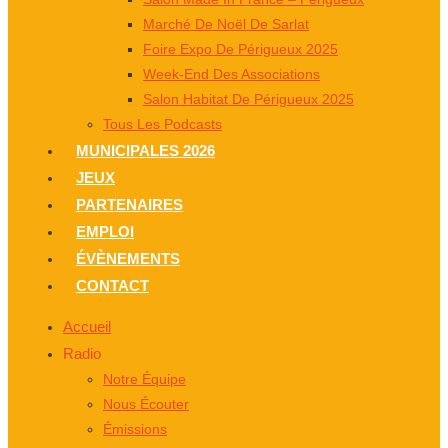
Marché De Noël De Sarlat
Foire Expo De Périgueux 2025
Week-End Des Associations
Salon Habitat De Périgueux 2025
Tous Les Podcasts
MUNICIPALES 2026
JEUX
PARTENAIRES
EMPLOI
ÉVÈNEMENTS
CONTACT
Accueil
Radio
Notre Équipe
Nous Écouter
Émissions