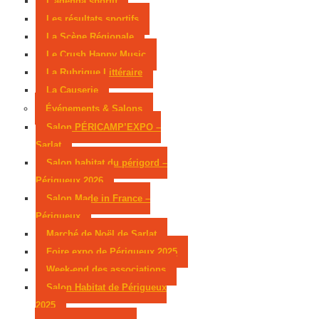
L’agenda sportif
Les résultats sportifs
La Scène Régionale
Le Crush Happy Music
La Rubrique Littéraire
La Causerie
Événements & Salons
Salon PÉRICAMP’EXPO –
Sarlat
Salon habitat du périgord –
Périgueux 2026
Salon Made in France –
Périgueux
Marché de Noël de Sarlat
Foire expo de Périgueux 2025
Week-end des associations
Salon Habitat de Périgueux
2025