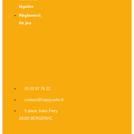
légales
Règlement
de jeu
X-twitter
Facebook-f
Instagram
Linkedin
05 53 57 76 22
contact@happyradio.fr
5 place Jules Ferry
24100 BERGERAC