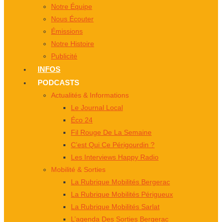
Notre Équipe
Nous Écouter
Émissions
Notre Histoire
Publicité
INFOS
PODCASTS
Actualités & Informations
Le Journal Local
Éco 24
Fil Rouge De La Semaine
C’est Qui Ce Périgourdin ?
Les Interviews Happy Radio
Mobilité & Sorties
La Rubrique Mobilités Bergerac
La Rubrique Mobilités Périgueux
La Rubrique Mobilités Sarlat
L’agenda Des Sorties Bergerac