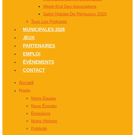
Week-End Des Associations
Salon Habitat De Périgueux 2025
Tous Les Podcasts
MUNICIPALES 2026
JEUX
PARTENAIRES
EMPLOI
ÉVÈNEMENTS
CONTACT
Accueil
Radio
Notre Équipe
Nous Écouter
Émissions
Notre Histoire
Publicité