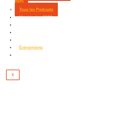
2025
Tous les Podcasts
Municipales 2026
Jeux
Partenaires
Emploi
Évènements
Contact
X