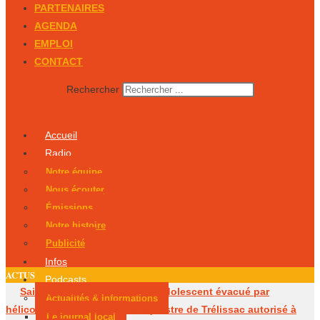
PARTENAIRES
AGENDA
EMPLOI
CONTACT
Rechercher
Accueil
Radio
Notre équipe
Nous écouter
Émissions
Notre histoire
Publicité
Infos
ACTUS
Podcasts
Saint-Martial-de-Valette : un adolescent évacué par
Actualités & Informations
hélicoptère
Le centre équestre de Trélissac autorisé à
Le journal local