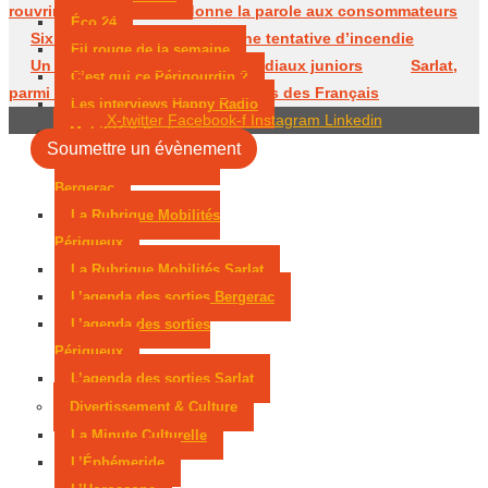
rouvrir
Périgueux donne la parole aux consommateurs
Éco 24
Six mois avec sursis après une tentative d’incendie
Fil rouge de la semaine
Un Périgourdin en lice aux Mondiaux juniors
Sarlat,
C’est qui ce Périgourdin ?
parmi les cités médiévales préférées des Français
Les interviews Happy Radio
X-twitter
Facebook-f
Instagram
Linkedin
Mobilité & Sorties
Soumettre un évènement
La Rubrique Mobilités
Bergerac
La Rubrique Mobilités
Périgueux
La Rubrique Mobilités Sarlat
L’agenda des sorties Bergerac
L’agenda des sorties
Périgueux
L’agenda des sorties Sarlat
Divertissement & Culture
La Minute Culturelle
L’Éphémeride