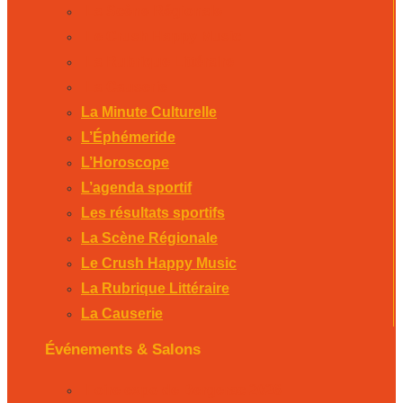
La Scène Régionale
Le Crush Happy Music
La Rubrique Littéraire
La Causerie
La Minute Culturelle
L’Éphémeride
L’Horoscope
L’agenda sportif
Les résultats sportifs
La Scène Régionale
Le Crush Happy Music
La Rubrique Littéraire
La Causerie
Événements & Salons
Foire expo de Bergerac 2026