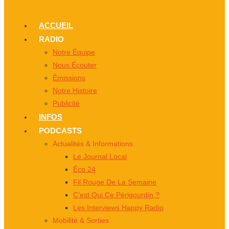
ACCUEIL
RADIO
Notre Équipe
Nous Écouter
Émissions
Notre Histoire
Publicité
INFOS
PODCASTS
Actualités & Informations
Le Journal Local
Éco 24
Fil Rouge De La Semaine
C’est Qui Ce Périgourdin ?
Les Interviews Happy Radio
Mobilité & Sorties