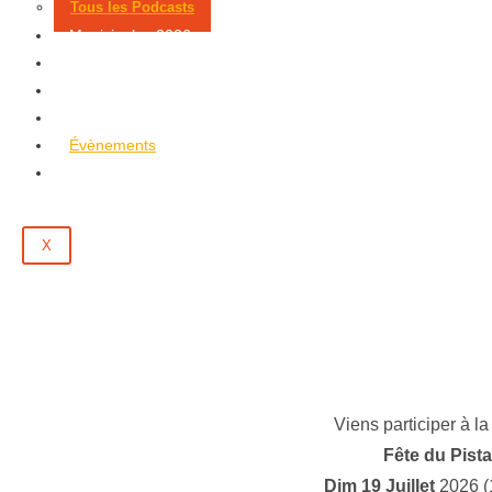
Tous les Podcasts
Municipales 2026
Jeux
Partenaires
Emploi
Évènements
Contact
X
Viens participer à l
Fête du Pist
Dim 19 Juillet
2026
(