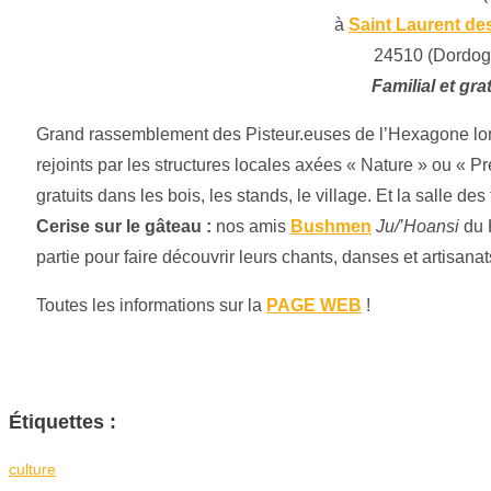
à
Saint Laurent de
24510 (Dordog
Familial et grat
Grand rassemblement des Pisteur.euses de l’Hexagone lor
rejoints par les structures locales axées « Nature » ou « Pr
gratuits dans les bois, les stands, le village. Et la salle de
Cerise sur le gâteau :
nos amis
Bushmen
Ju/’Hoansi
du 
partie pour faire découvrir leurs chants, danses et artisanats
Toutes les informations sur la
PAGE WEB
!
Étiquettes :
culture