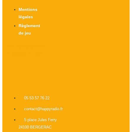
Mentions
légales
Règlement
de jeu
X-twitter
Facebook-f
Instagram
Linkedin
05 53 57 76 22
contact@happyradio.fr
5 place Jules Ferry
24100 BERGERAC