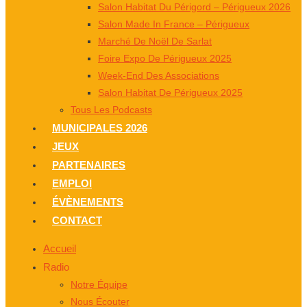
Salon Habitat Du Périgord – Périgueux 2026
Salon Made In France – Périgueux
Marché De Noël De Sarlat
Foire Expo De Périgueux 2025
Week-End Des Associations
Salon Habitat De Périgueux 2025
Tous Les Podcasts
MUNICIPALES 2026
JEUX
PARTENAIRES
EMPLOI
ÉVÈNEMENTS
CONTACT
Accueil
Radio
Notre Équipe
Nous Écouter