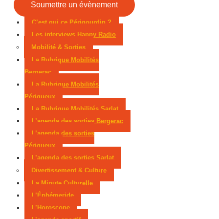
Trélissac autorisé à rouvrir
Périgueux donne
Soumettre un évènement
Fil rouge de la semaine
la parole aux consommateurs
Six mois avec
C’est qui ce Périgourdin ?
Les interviews Happy Radio
sursis après une tentative d’incendie
Un
Mobilité & Sorties
Périgourdin en lice aux Mondiaux juniors
La Rubrique Mobilités
Bergerac
Sarlat, parmi les cités médiévales préférées des
La Rubrique Mobilités
Périgueux
Français
La Rubrique Mobilités Sarlat
L’agenda des sorties Bergerac
L’agenda des sorties
Périgueux
L’agenda des sorties Sarlat
Divertissement & Culture
La Minute Culturelle
L’Éphémeride
L’Horoscope