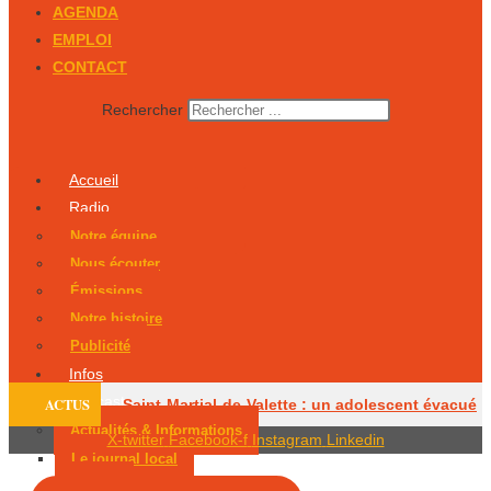
AGENDA
EMPLOI
CONTACT
Rechercher
Accueil
Radio
Notre équipe
Nous écouter
Émissions
Notre histoire
Publicité
Infos
Podcasts
ACTUS
Saint-Martial-de-Valette : un adolescent évacué
Actualités & Informations
X-twitter
Facebook-f
Instagram
Linkedin
par hélicoptère
Le centre équestre de
Le journal local
Éco 24