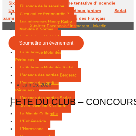
Six mois avec sursis après une tentative d’incendie
Fil rouge de la semaine
Un Périgourdin en lice aux Mondiaux juniors
Sarlat,
C’est qui ce Périgourdin ?
parmi les cités médiévales préférées des Français
Les interviews Happy Radio
X-twitter
Facebook-f
Instagram
Linkedin
Mobilité & Sorties
La Rubrique Mobilités
Soumettre un évènement
Bergerac
La Rubrique Mobilités
Périgueux
La Rubrique Mobilités Sarlat
L’agenda des sorties Bergerac
L’agenda des sorties
Juin 15, 2026
Périgueux
L’agenda des sorties Sarlat
FETE DU CLUB – CONCOUR
Divertissement & Culture
La Minute Culturelle
L’Éphémeride
L’Horoscope