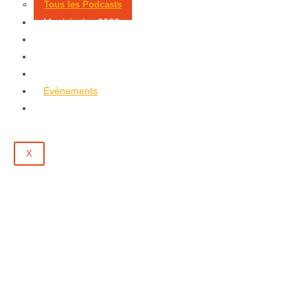
Tous les Podcasts
Municipales 2026
Jeux
Partenaires
Emploi
Évènements
Contact
X