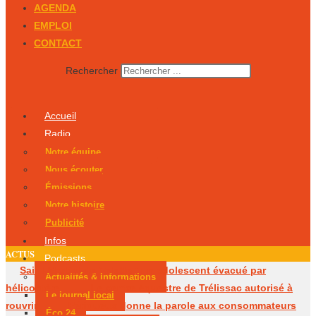
AGENDA
EMPLOI
CONTACT
Rechercher
Accueil
Radio
Notre équipe
Nous écouter
Émissions
Notre histoire
Publicité
Infos
ACTUS
Podcasts
Saint-Martial-de-Valette : un adolescent évacué par
Actualités & Informations
hélicoptère
Le centre équestre de Trélissac autorisé à
Le journal local
rouvrir
Périgueux donne la parole aux consommateurs
Éco 24