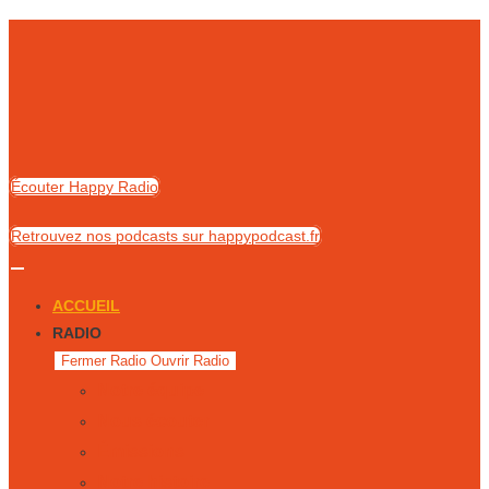
Skip
to
content
Écouter Happy Radio
Retrouvez nos podcasts sur happypodcast.fr
ACCUEIL
RADIO
Fermer Radio
Ouvrir Radio
Notre équipe
Nous écouter
Émissions
Notre histoire