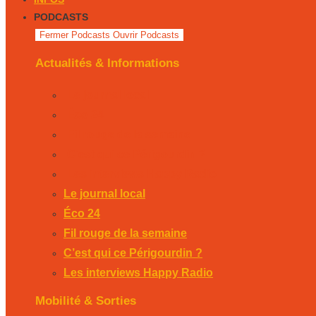
PODCASTS
Fermer Podcasts
Ouvrir Podcasts
Actualités & Informations
Le journal local
Éco 24
Fil rouge de la semaine
C’est qui ce Périgourdin ?
Les interviews Happy Radio
Le journal local
Éco 24
Fil rouge de la semaine
C’est qui ce Périgourdin ?
Les interviews Happy Radio
Mobilité & Sorties