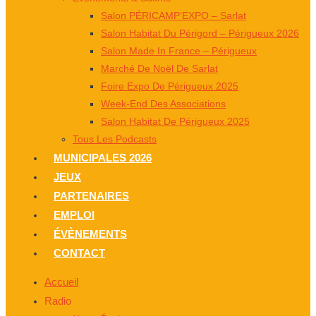
Salon PÉRICAMP’EXPO – Sarlat
Salon Habitat Du Périgord – Périgueux 2026
Salon Made In France – Périgueux
Marché De Noël De Sarlat
Foire Expo De Périgueux 2025
Week-End Des Associations
Salon Habitat De Périgueux 2025
Tous Les Podcasts
MUNICIPALES 2026
JEUX
PARTENAIRES
EMPLOI
ÉVÈNEMENTS
CONTACT
Accueil
Radio