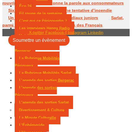
rouvrir
Périgueux donne la parole aux consommateurs
Éco 24
Six mois avec sursis après une tentative d’incendie
Fil rouge de la semaine
Un Périgourdin en lice aux Mondiaux juniors
Sarlat,
C’est qui ce Périgourdin ?
parmi les cités médiévales préférées des Français
Les interviews Happy Radio
X-twitter
Facebook-f
Instagram
Linkedin
Mobilité & Sorties
Soumettre un évènement
La Rubrique Mobilités
Bergerac
La Rubrique Mobilités
Périgueux
La Rubrique Mobilités Sarlat
L’agenda des sorties Bergerac
L’agenda des sorties
Périgueux
L’agenda des sorties Sarlat
Divertissement & Culture
La Minute Culturelle
L’Éphémeride