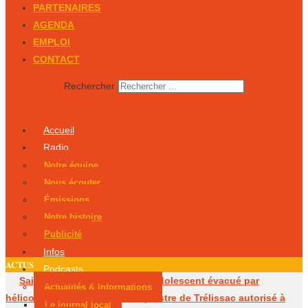
PARTENAIRES
AGENDA
EMPLOI
CONTACT
Rechercher
Accueil
Radio
Notre équipe
Nous écouter
Émissions
Notre histoire
Publicité
Infos
ACTUS
Podcasts
Saint-Martial-de-Valette : un adolescent évacué par
Actualités & Informations
hélicoptère
Le centre équestre de Trélissac autorisé à
Le journal local