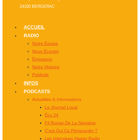
24100 BERGERAC
ACCUEIL
RADIO
Notre Équipe
Nous Écouter
Émissions
Notre Histoire
Publicité
INFOS
PODCASTS
Actualités & Informations
Le Journal Local
Éco 24
Fil Rouge De La Semaine
C’est Qui Ce Périgourdin ?
Les Interviews Happy Radio