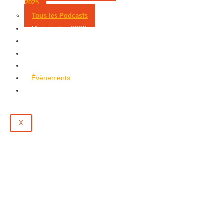
2025
Tous les Podcasts
Municipales 2026
Jeux
Partenaires
Emploi
Évènements
Contact
X