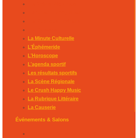
La Scène Régionale
Le Crush Happy Music
La Rubrique Littéraire
La Causerie
La Minute Culturelle
L’Éphémeride
L’Horoscope
L’agenda sportif
Les résultats sportifs
La Scène Régionale
Le Crush Happy Music
La Rubrique Littéraire
La Causerie
Événements & Salons
Foire expo de Bergerac 2026