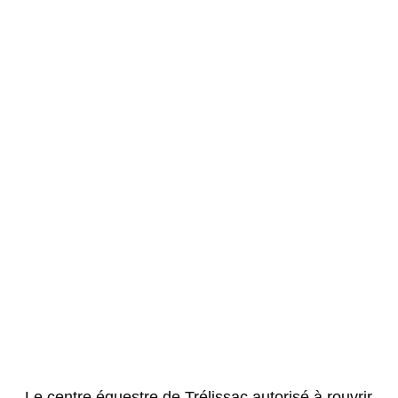
Le centre équestre de Trélissac autorisé à rouvrir