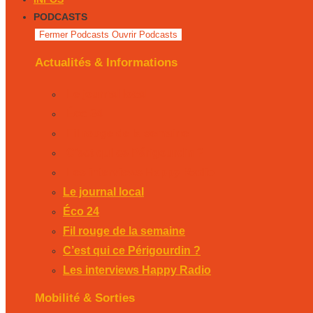
PODCASTS
Fermer Podcasts
Ouvrir Podcasts
Actualités & Informations
Le journal local
Éco 24
Fil rouge de la semaine
C’est qui ce Périgourdin ?
Les interviews Happy Radio
Le journal local
Éco 24
Fil rouge de la semaine
C’est qui ce Périgourdin ?
Les interviews Happy Radio
Mobilité & Sorties