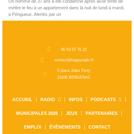
Un homme de 37 ans a été condamné après avoir tenté de
mettre le feu à un appartement dans la nuit de lundi à mardi,
à Périgueux. Alertés par un
05 53 57 76 22
contact@happyradio.fr
5 place Jules Ferry
24100 BERGERAC
ACCUEIL
RADIO
INFOS
PODCASTS
MUNICIPALES 2026
JEUX
PARTENAIRES
EMPLOI
ÉVÈNEMENTS
CONTACT