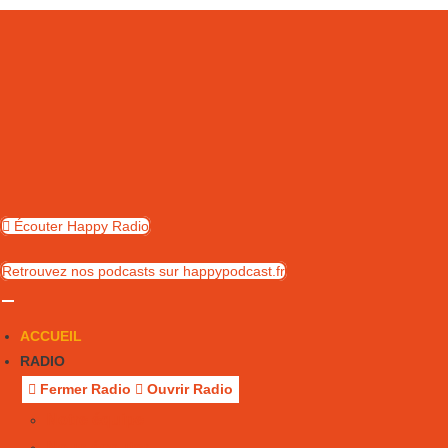
Skip
to
content
Écouter Happy Radio
Retrouvez nos podcasts sur happypodcast.fr
ACCUEIL
RADIO
Fermer Radio
Ouvrir Radio
Notre équipe
Nous écouter