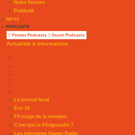
Notre histoire
Publicité
INFOS
PODCASTS
Fermer Podcasts
Ouvrir Podcasts
Actualités & Informations
Le journal local
Éco 24
Fil rouge de la semaine
C’est qui ce Périgourdin ?
Les interviews Happy Radio
Le journal local
Éco 24
Fil rouge de la semaine
C’est qui ce Périgourdin ?
Les interviews Happy Radio