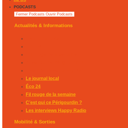
PODCASTS
Fermer Podcasts
Ouvrir Podcasts
Actualités & Informations
Le journal local
Éco 24
Fil rouge de la semaine
C’est qui ce Périgourdin ?
Les interviews Happy Radio
Le journal local
Éco 24
Fil rouge de la semaine
C’est qui ce Périgourdin ?
Les interviews Happy Radio
Mobilité & Sorties