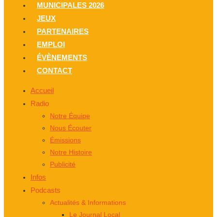
MUNICIPALES 2026
JEUX
PARTENAIRES
EMPLOI
ÉVÈNEMENTS
CONTACT
Accueil
Radio
Notre Équipe
Nous Écouter
Émissions
Notre Histoire
Publicité
Infos
Podcasts
Actualités & Informations
Le Journal Local