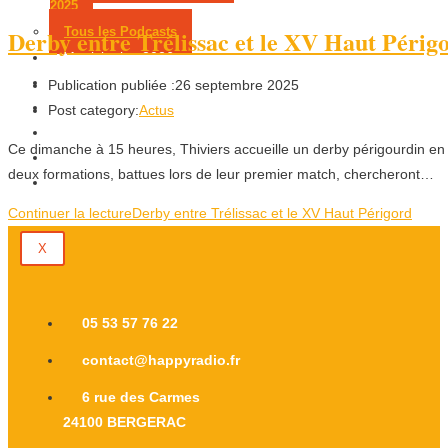
2025
Derby entre Trélissac et le XV Haut Périg
Tous les Podcasts
Municipales 2026
Jeux
Publication publiée :
26 septembre 2025
Partenaires
Post category:
Actus
Emploi
Ce dimanche à 15 heures, Thiviers accueille un derby périgourdin en 
Évènements
deux formations, battues lors de leur premier match, chercheront…
Contact
Continuer la lecture
Derby entre Trélissac et le XV Haut Périgord
X
05 53 57 76 22
contact@happyradio.fr
6 rue des Carmes
24100 BERGERAC