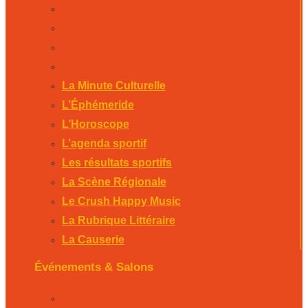
La Scène Régionale
Le Crush Happy Music
La Rubrique Littéraire
La Causerie
La Minute Culturelle
L’Éphémeride
L’Horoscope
L’agenda sportif
Les résultats sportifs
La Scène Régionale
Le Crush Happy Music
La Rubrique Littéraire
La Causerie
Événements & Salons
Foire expo de Bergerac 2026