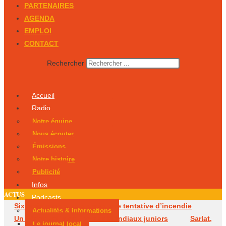
PARTENAIRES
AGENDA
EMPLOI
CONTACT
Rechercher
Accueil
Radio
Notre équipe
Nous écouter
Émissions
Notre histoire
Publicité
Infos
ACTUS
Podcasts
Six mois avec sursis après une tentative d’incendie
Actualités & Informations
Un Périgourdin en lice aux Mondiaux juniors
Sarlat,
Le journal local