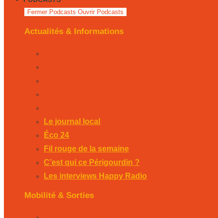
Fermer Podcasts
Ouvrir Podcasts
Actualités & Informations
Le journal local
Éco 24
Fil rouge de la semaine
C’est qui ce Périgourdin ?
Les interviews Happy Radio
Le journal local
Éco 24
Fil rouge de la semaine
C’est qui ce Périgourdin ?
Les interviews Happy Radio
Mobilité & Sorties
La Rubrique Mobilités Bergerac