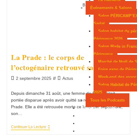
Branch of a tree against a
Événements & Salons
river in background
Salon PÉRICAMP’E
Sarlat
Salon habitat du pér
Périgueux 2026
Salon Made in Franc
La Prade : le corps de
Périgueux
Marché de Noël de S
l’octogénaire retrouvé sans vie
Foire expo de Périg
Week-end des assoc
2 septembre 2025
Actus
Salon Habitat de Pé
2025
Depuis dimanche 31 août, une femme de 86 ans était
portée disparue après avoir quitté sa résidence de La
Tous les Podcasts
Prade. Elle a été retrouvée morte ce lundi 1er septembre,
Municipales 2026
son…
Jeux
Partenaires
Continuer La Lecture
Emploi