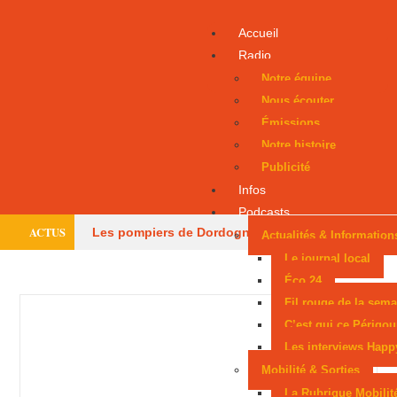
Accueil
Radio
Notre équipe
Nous écouter
Émissions
Notre histoire
Publicité
Infos
Podcasts
ACTUS
Les pompiers de Dordogne de retour après les
Actualités & Information
Le journal local
méga-feux
Dernier hommage à l’historien
Éco 24
Fil rouge de la sema
Guy Mandon
Des obus découverts dans une
C’est qui ce Périgou
maison à Eymet
La baignade de nouveau
Les interviews Happ
Mobilité & Sorties
autorisée à Rouffiac
De violents orages
La Rubrique Mobilit