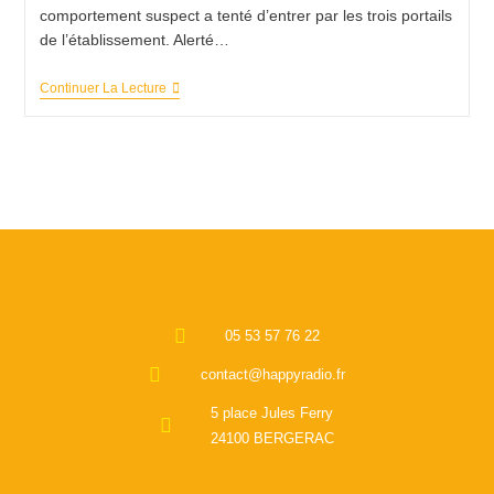
comportement suspect a tenté d’entrer par les trois portails
de l’établissement. Alerté…
Continuer La Lecture
05 53 57 76 22
contact@happyradio.fr
5 place Jules Ferry
24100 BERGERAC