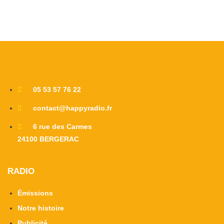
Dans
Un
Bus
Pendant
3h30
05 53 57 76 22
contact@happyradio.fr
6 rue des Carmes
24100 BERGERAC
RADIO
Émissions
Notre histoire
Publicité