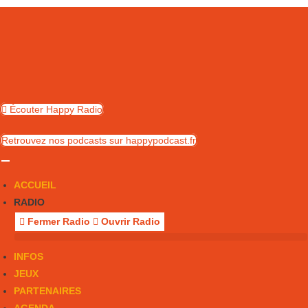
Skip
to
content
Écouter Happy Radio
Retrouvez nos podcasts sur happypodcast.fr
ACCUEIL
RADIO
Fermer Radio
Ouvrir Radio
INFOS
JEUX
PARTENAIRES