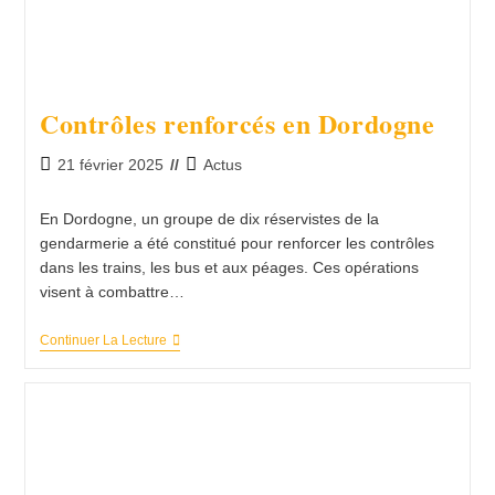
!
Contrôles renforcés en Dordogne
Publication
Post
21 février 2025
Actus
publiée :
category:
En Dordogne, un groupe de dix réservistes de la
gendarmerie a été constitué pour renforcer les contrôles
dans les trains, les bus et aux péages. Ces opérations
visent à combattre…
Contrôles
Continuer La Lecture
Renforcés
En
Dordogne