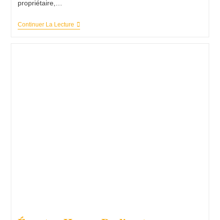
propriétaire,…
Deux
Continuer La Lecture
Chiens
Mutilés
Découverts
Dans
Un
Fossé
En
Dordogne