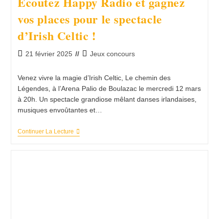
Écoutez Happy Radio et gagnez
vos places pour le spectacle
d’Irish Celtic !
Publication
Post
21 février 2025
Jeux concours
publiée :
category:
Venez vivre la magie d’Irish Celtic, Le chemin des
Légendes, à l’Arena Palio de Boulazac le mercredi 12 mars
à 20h. Un spectacle grandiose mêlant danses irlandaises,
musiques envoûtantes et…
Écoutez
Continuer La Lecture
Happy
Radio
Et
Gagnez
Vos
Places
Pour
Le
Spectacle
D’Irish
Celtic