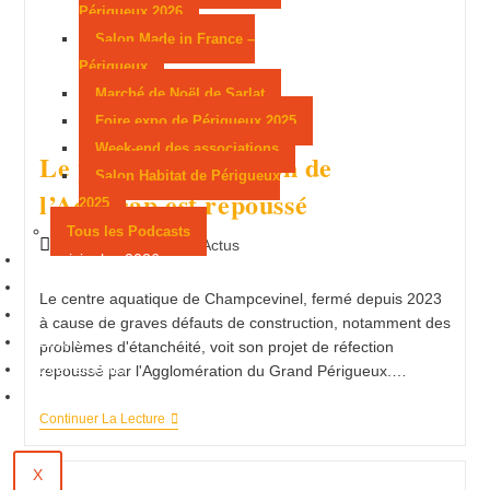
Périgueux 2026
Happy
Radio
Salon Made in France –
!
Périgueux
Marché de Noël de Sarlat
Foire expo de Périgueux 2025
Week-end des associations
Le projet de réfection de
Salon Habitat de Périgueux
l’Aquacap est repoussé
2025
Tous les Podcasts
Publication
Post
21 février 2025
Actus
Municipales 2026
publiée :
category:
Jeux
Le centre aquatique de Champcevinel, fermé depuis 2023
Partenaires
à cause de graves défauts de construction, notamment des
Emploi
problèmes d'étanchéité, voit son projet de réfection
Évènements
repoussé par l'Agglomération du Grand Périgueux.…
Contact
Le
Continuer La Lecture
Projet
De
Réfection
X
De