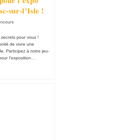
pour l’expo
c-sur-l’Isle !
oncours
 secrets pour vous !
unité de vivre une
e. Participez à notre jeu-
pour l'exposition…