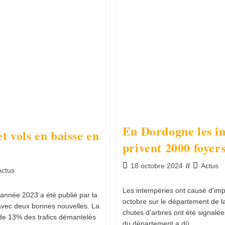
En Dordogne les i
t vols en baisse en
privent 2000 foyers
18 octobre 2024
Actus
Actus
Les intempéries ont causé d'imp
l'année 2023 a été publié par la
octobre sur le département de l
avec deux bonnes nouvelles. La
chutes d’arbres ont été signalée
 de 13% des trafics démantelés
du département a dû…