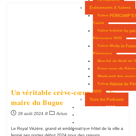
Événements & Salons
Salon PÉRICAMP’E
Sarlat
Salon habitat du pér
Périgueux 2026
Salon Made in Franc
Périgueux
Marché de Noël de S
Foire expo de Périg
Week-end des assoc
Salon Habitat de Pé
Un véritable crève-cœur pour le
2025
maire du Bugue
Tous les Podcasts
Municipales 2026
28 août 2024
Actus
Jeux
Partenaires
Le Royal Vézère, grand et emblématique hôtel de la ville a
Emploi
fermé ses portes début 2024 pour des raisons