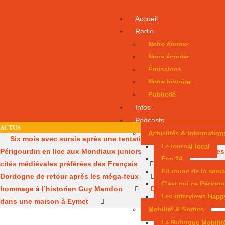
Accueil
Radio
Notre équipe
Nous écouter
Émissions
Notre histoire
Publicité
Infos
Podcasts
ACTUS
Actualités & Information
Six mois avec sursis après une tentative d’incendie
Un
Le journal local
Périgourdin en lice aux Mondiaux juniors
Sarlat, parmi les
Éco 24
cités médiévales préférées des Français
Les pompiers de
Fil rouge de la sema
Dordogne de retour après les méga-feux
Dernier
C’est qui ce Périgou
hommage à l’historien Guy Mandon
Des obus découverts
Les interviews Happ
dans une maison à Eymet
Mobilité & Sorties
La Rubrique Mobilit