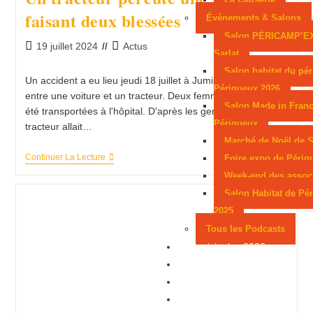
faisant deux blessées
Événements & Salons
Salon PÉRICAMP’E
19 juillet 2024
Actus
Sarlat
Salon habitat du pér
Un accident a eu lieu jeudi 18 juillet à Jumilhac-le-Grand,
Périgueux 2026
entre une voiture et un tracteur. Deux femmes âgées ont
Salon Made in Franc
été transportées à l'hôpital. D'après les gendarmes, le
Périgueux
tracteur allait…
Marché de Noël de S
Continuer La Lecture
Foire expo de Périg
Week-end des assoc
Salon Habitat de Pé
2025
Tous les Podcasts
Municipales 2026
Jeux
Partenaires
Emploi